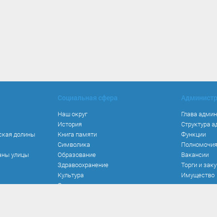
Социальная сфера
Админист
Наш округ
Глава адми
История
Структура 
ская долины
Книга памяти
Функции
Символика
Полномочи
аны улицы
Образование
Вакансии
Здравоохранение
Торги и зак
Культура
Имущество
Спорт
Места и маршруты
Волонтерство
Инвестиционная привлекательность