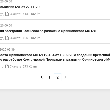
20 00:00
омиссии №1 от 27.11.20
тр
Скачать
513.3 Кбайт
20 00:00
дня заседания Комиссии по развитию Орлиновского МО №1
тр
Скачать
106.8 Кбайт
2020 09:39
вета Орлиновского МО № 12-184 от 18.09.20 о создании временно
по разработке Комплексной Программы развития Орлиновского М
тр
Скачать
273 Кбайт
Вперед
Назад
1
2