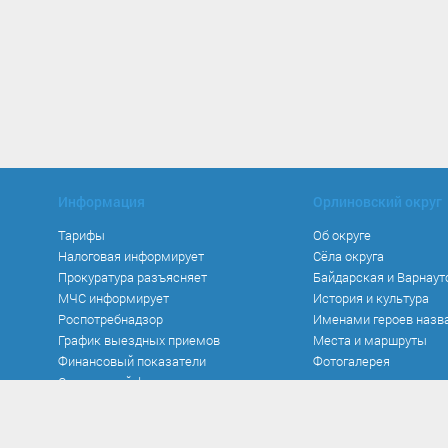
Информация
Орлиновский округ
Тарифы
Об округе
Налоговая информирует
Сёла округа
Прокуратура разъясняет
Байдарская и Варнаут
МЧС информирует
История и культура
Роспотребнадзор
Именами героев назв
График выездных приемов
Места и маршруты
Финансовый показатели
Фотогалерея
Социальный фонд