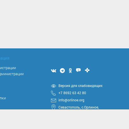
рация
нистрации
Мы
Мы
Мы
Мы
Мы
администрации
вконтакте
в
в
в
в
Telegram
одноклассниках
Max
Дзен
я
Версия для слабовидящих
+7 8692 63 42 80
упки
info@orlinoe.org
Севастополь, с.Орлиное,
ул.Тюкова, 42