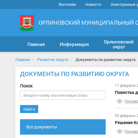
Жителям
Новости
Электронные 
ОРЛИНОВСКИЙ МУНИЦИПАЛЬНЫЙ 
Орлиновский
Главная
Информация
округ
Главная
Развитие округа
Документы по развитию округа
ДОКУМЕНТЫ ПО РАЗВИТИЮ ОКРУГА
Поиск
17 февраля 
Повестка д
Просмо
Найти
05 февраля 
Решение Ко
Все документы
Просмо