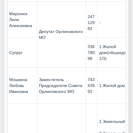
Миронюк
247
Лиля
129.
-
Алексеевна
82
Депутат Орлиновского
МО
336
1.Жилой
Супруг
780.
дом(общаядолев
98
1/3)
Мошкина
Заместитель
743
Любовь
Председателя Совета
439.
1.Жилой дом
Ивановна
Орлиновского МО
92
1.Земельный уча