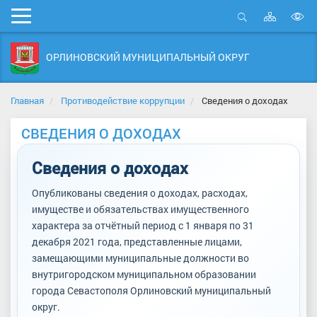
Карта
Мобильное
сайта
Открыть
В
меню
поиск
в
ОРЛИНОВСКИЙ МУНИЦИПАЛЬНЫЙ ОКРУГ
д
с
Главная
Противодействие коррупции
Сведения о доходах
СВЕДЕНИЯ О ДОХОДАХ
Сведения о доходах
Опубликованы сведения о доходах, расходах,
имуществе и обязательствах имущественного
характера за отчётный период с 1 января по 31
декабря 2021 года, представленные лицами,
замещающими муниципальные должности во
внутригородском муниципальном образовании
города Севастополя Орлиновский муниципальный
округ.