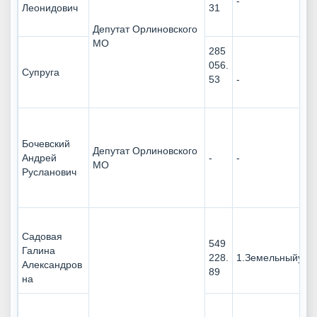
-
Леонидович
31
Депутат Орлиновского
МО
285
056.
Супруга
53
-
Бочевский
Депутат Орлиновского
Андрей
-
-
МО
Русланович
Садовая
549
Галина
228.
1.Земельныйучас
Александров
89
на