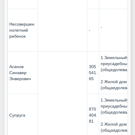
Несовершен
-
нолетний
-
ребенок
1.Земельныйучас
приусадебный
Асанов
305
(общедолевая 1/
Синавер
541.
Энверович
65
2.Жилой дом
(общаядолевая 1
1.Земельныйучас
приусадебный
870
(общедолевая 1/
Супруга
404.
81
2.Жилой дом
(общаядолевая 1