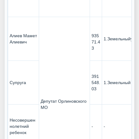
Алиев Мамет
935
1.Земельныйучас
Алиевич
71.4
3
391
Супруга
548.
1.Земельный па
03
Депутат Орлиновского
МО
Несовершен
нолетний
-
-
ребенок