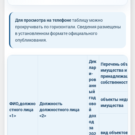
Для просмотра на телефоне
таблицу можно
прокручивать по горизонтали. Сведения размещены
в установленном формате официального
опубликования.
Дек
Перечень объек
лар
имущества и тра
и-
принадлежащих 
ров
собственности
анн
ый
год
объекты недви
ФИО,должно
Должность
ово
имущества
стного лица
должностного лица
й
<1>
<2>
дох
од
за
вид объектов
202