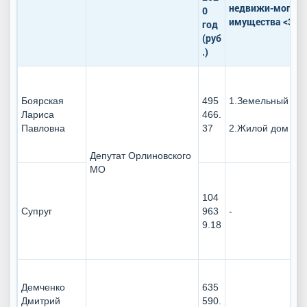
недвижи-мого
0
имущества <3>
год
(руб
.)
Боярская
495
1.Земельный уча
Лариса
466.
Павловна
37
2.Жилой дом
Депутат Орлиновского
МО
104
Супруг
963
-
9.18
Демченко
635
Дмитрий
590.