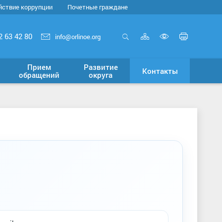
йствие коррупции
Почетные граждане
Карта
Печать
2 63 42 80
info@orlinoe.org
сайта
страни
Открыть
Включит
поиск
версию
Прием
Развитие
Контакты
для
обращений
округа
слабовид