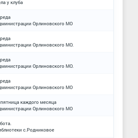
ла у клуба
среда
администрации Орлиновского МО
среда
дминистрации Орлиновского МО.
среда
дминистрации Орлиновского МО.
среда
администрации Орлиновского МО
 пятница каждого месяца
администрации Орлиновского МО
бота.
иблиотеки с.Родниковое