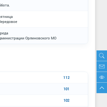
ббота.
пятница
Передовое
среда
администрации Орлиновского МО
112
101
102