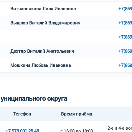
Витчинникова Лиля Ивановна
+7(869
Вышлов Виталий Владимирович
+7(869
+7(869
Дехтяр Виталий Анатольевич
+7(869
Мошкина Любовь Ивановна
+7(869
униципального округа
Телефон
Время приёма
2-е и 4-е в
+7 978 091 25 48
с 16:00 до 18:00