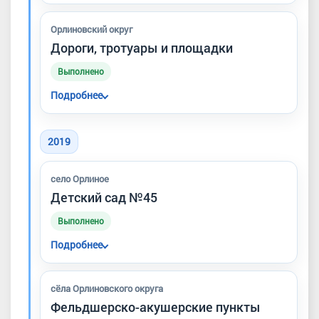
Орлиновский округ
Дороги, тротуары и площадки
Выполнено
Подробнее
Выполнялись работы по ремонту и
содержанию внутриквартальных и сельских
2019
дорог, тротуаров, детских и спортивных
площадок.
село Орлиное
Детский сад №45
Выполнено
Подробнее
Строительство второго корпуса детского
сада №45.
сёла Орлиновского округа
Фельдшерско-акушерские пункты