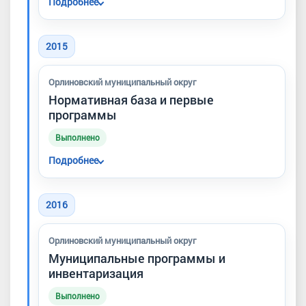
Подробнее
Округ официально оформлен в составе
города Севастополя. Закон о границах и
2015
статусе муниципальных образований
принят в июне 2014 года.
Орлиновский муниципальный округ
Нормативная база и первые
программы
Выполнено
Подробнее
Сформирована нормативная база
муниципалитета, принят бюджетный
2016
процесс, появились первые муниципальные
программы благоустройства и началось
Орлиновский муниципальный округ
финансирование первоочередных работ в
Муниципальные программы и
населённых пунктах округа.
инвентаризация
Выполнено