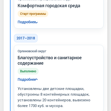
капитального благоустройства Севастополя.
Комфортная городская среда
Старт программы
Подробнее
В этот период стартовала федеральная
программа формирования комфортной
2017–2018
городской среды, на базе которой позже
появились проекты благоустройства в
Орлиновский округ
Орлином и других населённых пунктах
Благоустройство и санитарное
округа.
содержание
Выполнено
Подробнее
Установлены две детские площадки,
обустроены 8 контейнерных площадок,
установлены 20 контейнеров, вывезено
более 1700 куб. м мусора.