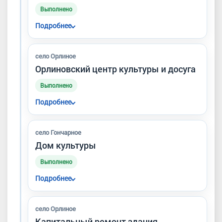
Выполнено
Подробнее
Выполнен ремонт здания старшей школы в
Орлином.
село Орлиное
Орлиновский центр культуры и досуга
Выполнено
Подробнее
Выполнен ремонт ОЦКД — одного из
ключевых объектов культуры и
село Гончарное
общественной жизни округа.
Дом культуры
Выполнено
Подробнее
Выполнен капитальный ремонт дома
культуры в селе Гончарное.
село Орлиное
Капитальный ремонт здания