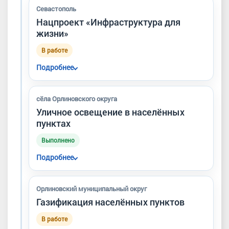
Туристского пруда.
Севастополь
Нацпроект «Инфраструктура для
жизни»
В работе
Подробнее
Завершён ремонт 25 улиц из 50
запланированных.
сёла Орлиновского округа
Уличное освещение в населённых
пунктах
Выполнено
Подробнее
Проводилась установка и обновление
уличного освещения в сёлах округа для
Орлиновский муниципальный округ
повышения безопасности и комфорта
Газификация населённых пунктов
жителей.
В работе