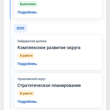
Выполнено
Подробнее
ФАПы установлены в сёлах округа, что
повысило доступность первичной
2020
медицинской помощи для жителей.
Байдарская долина
Комплексное развитие округа
В работе
Подробнее
Рассматривались вопросы
водообеспечения, газификации,
Орлиновский округ
канализования и проекты локальных
Стратегическое планирование
очистных сооружений.
В работе
Подробнее