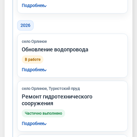
Подробнее
Расчищено 5,6 км русел. После расчистки
Байдарки проведён субботник в рамках
2026
акции «Вода России».
село Орлиное
Обновление водопровода
В работе
Подробнее
Старые трубы заменяются на новые без
масштабных раскопок.
село Орлиное, Туристский пруд
Ремонт гидротехнического
сооружения
Частично выполнено
Подробнее
Завершён первый этап восстановления