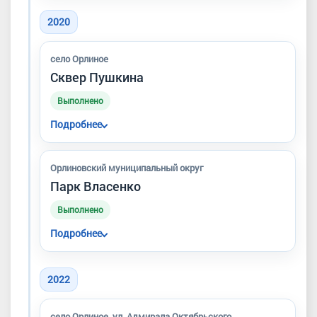
Разрабатывалась комплексная программа
развития округа, включая благоустройство,
2020
социальные объекты, экологию и
инфраструктуру.
село Орлиное
Сквер Пушкина
Выполнено
Подробнее
Проведены работы по благоустройству
общественного пространства сквера
Орлиновский муниципальный округ
Пушкина.
Парк Власенко
Выполнено
Подробнее
Парк Власенко включён в перечень
благоустроенных общественных территорий
2022
округа.
село Орлиное, ул. Адмирала Октябрьского