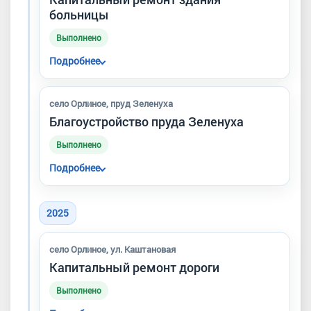
больницы
Выполнено
Подробнее
В Орлином выполнен капитальный ремонт
здания больницы — ключевого объекта
село Орлиное, пруд Зеленуха
здравоохранения Байдарской долины.
Благоустройство пруда Зеленуха
Выполнено
Подробнее
Проведены работы по благоустройству
территории у пруда Зеленуха.
2025
село Орлиное, ул. Каштановая
Капитальный ремонт дороги
Выполнено