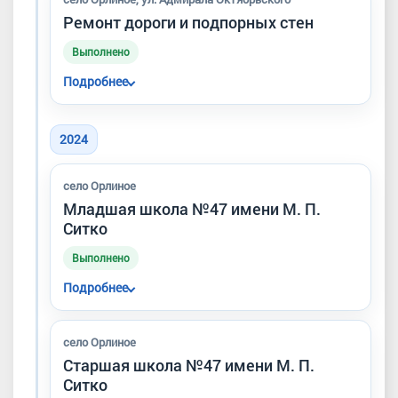
Ремонт дороги и подпорных стен
Выполнено
Подробнее
Выполнен капитальный ремонт подпорных
стен и асфальтирование участка
2024
протяжённостью около 290 метров.
село Орлиное
Младшая школа №47 имени М. П.
Ситко
Выполнено
Подробнее
Проведён капитальный ремонт здания
младшей школы и благоустройство
село Орлиное
прилегающей территории.
Старшая школа №47 имени М. П.
Ситко