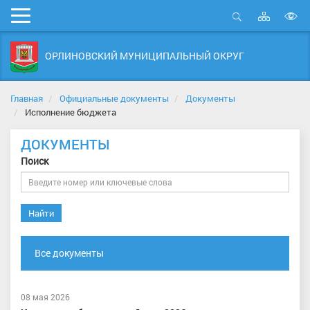
Карта
Мобильное
сайта
Открыть
В
меню
поиск
в
ОРЛИНОВСКИЙ МУНИЦИПАЛЬНЫЙ ОКРУГ
д
с
Главная
Официальные документы
Документы
Исполнение бюджета
ДОКУМЕНТЫ
Поиск
Найти
Все документы
08 мая 2026