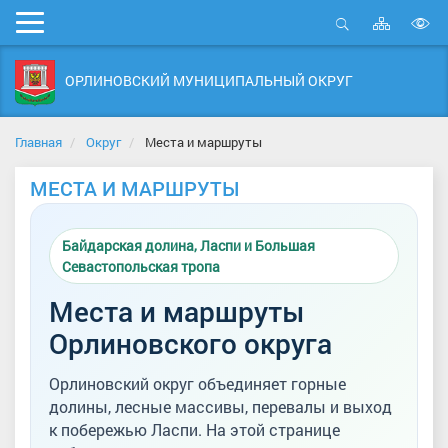
Карта
Мобильное
сайта
Открыть
В
меню
поиск
в
ОРЛИНОВСКИЙ МУНИЦИПАЛЬНЫЙ ОКРУГ
д
с
Главная
Округ
Места и маршруты
МЕСТА И МАРШРУТЫ
Байдарская долина, Ласпи и Большая
Севастопольская тропа
Места и маршруты
Орлиновского округа
Орлиновский округ объединяет горные
долины, лесные массивы, перевалы и выход
к побережью Ласпи. На этой странице