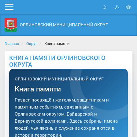
Карта
Мобильное
сайта
Открыть
В
меню
поиск
в
ОРЛИНОВСКИЙ МУНИЦИПАЛЬНЫЙ ОКРУГ
д
с
Главная
Округ
Книга памяти
КНИГА ПАМЯТИ ОРЛИНОВСКОГО
ОКРУГА
ОРЛИНОВСКИЙ МУНИЦИПАЛЬНЫЙ ОКРУГ
Книга памяти
Раздел посвящён жителям, защитникам и
памятным событиям, связанным с
Орлиновским округом, Байдарской и
Варнаутской долинами. Здесь собраны имена
людей, чья жизнь и служение сохраняются в
истории территории.