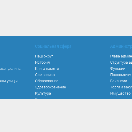
Социальная сфера
Админист
Наш округ
Глава адми
История
Структура 
ская долины
Книга памяти
Функции
Символика
Полномочи
аны улицы
Образование
Вакансии
Здравоохранение
Торги и зак
Культура
Имущество
Спорт
Места и маршруты
Волонтерство
Инвестиционная привлекательность
Кадастровая карта
Безопасность