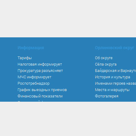
Информация
Орлиновский округ
Тарифы
Об округе
Налоговая информирует
Сёла округа
Прокуратура разъясняет
Байдарская и Варнаут
МЧС информирует
История и культура
Роспотребнадзор
Именами героев назв
График выездных приемов
Места и маршруты
Финансовый показатели
Фотогалерея
Социальный фонд