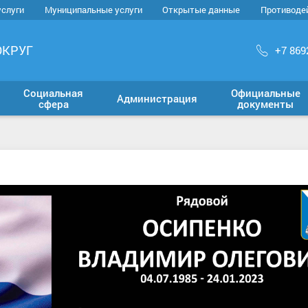
услуги
Муниципальные услуги
Открытые данные
Противоде
ОКРУГ
+7 869
Социальная
Официальные
Администрация
сфера
документы