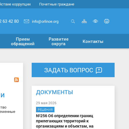
йствие коррупции
Почетные граждане
Карта
Печать
2 63 42 80
info@orlinoe.org
сайта
страни
Открыть
Включит
поиск
версию
Прием
Развитие
Контакты
для
обращений
округа
слабовид
ЗАДАТЬ ВОПРОС
ДОКУМЕНТЫ
 И
29 мая 2026
ство
РЕШЕНИЯ
ременные
№256 Об определении границ
прилегающих территорий к
организациям и объектам, на