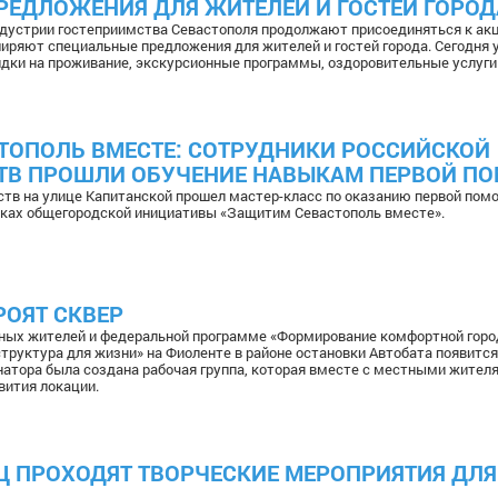
РЕДЛОЖЕНИЯ ДЛЯ ЖИТЕЛЕЙ И ГОСТЕЙ ГОРОД
дустрии гостеприимства Севастополя продолжают присоединяться к ак
иряют специальные предложения для жителей и гостей города. Сегодня 
дки на проживание, экскурсионные программы, оздоровительные услуги 
ТОПОЛЬ ВМЕСТЕ: СОТРУДНИКИ РОССИЙСКОЙ
СТВ ПРОШЛИ ОБУЧЕНИЕ НАВЫКАМ ПЕРВОЙ П
ств на улице Капитанской прошел мастер-класс по оказанию первой пом
мках общегородской инициативы «Защитим Севастополь вместе».
РОЯТ СКВЕР
ных жителей и федеральной программе «Формирование комфортной горо
труктура для жизни» на Фиоленте в районе остановки Автобата появитс
рнатора была создана рабочая группа, которая вместе с местными жител
вития локации.
Ц ПРОХОДЯТ ТВОРЧЕСКИЕ МЕРОПРИЯТИЯ ДЛЯ