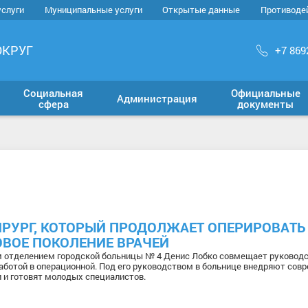
услуги
Муниципальные услуги
Открытые данные
Противоде
ОКРУГ
+7 869
Социальная
Официальные
Администрация
сфера
документы
ИРУРГ, КОТОРЫЙ ПРОДОЛЖАЕТ ОПЕРИРОВАТЬ
ВОЕ ПОКОЛЕНИЕ ВРАЧЕЙ
 отделением городской больницы № 4 Денис Лобко совмещает руковод
аботой в операционной. Под его руководством в больнице внедряют сов
 и готовят молодых специалистов.