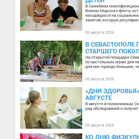
В Семейном многофункциона
Военно-Морского флота: ист
находящихся на социальном
занятий, которые регулярно
05 августа 2026
В СЕВАСТОПОЛЕ 
СТАРШЕГО ПОКО
На открытой площадке Сева
по настольным играм для п
для них гораздо большим, ч
05 августа 2026
«ДНИ ЗДОРОВЬЯ»
АВГУСТЕ
В августе в поликлиниках С
ряд обследований и получит
05 августа 2026
КО ДНЮ ФИЗКУЛ