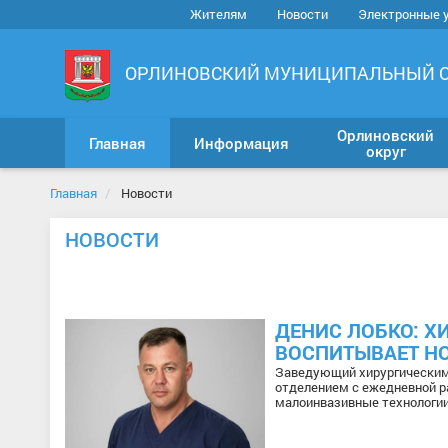
Жителям
Новости
Электронные 
ОРЛИНОВСКИЙ МУНИЦИПАЛЬНЫЙ 
Орлиновский
Главная
Информация
округ
Главная
Новости
НОВОСТИ
Новости ФНС
Новости СФР
ДЕНИС ЛОБКО: Х
ВОСПИТЫВАЕТ НО
Заведующий хирургическим
отделением с ежедневной р
малоинвазивные технологии