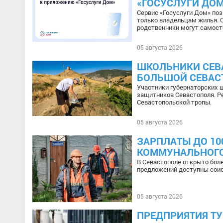
«ГОСУСЛУГИ ДОМ
Сервис «Госуслуги Дом» по
только владельцам жилья. 
родственники могут самос
05 августа 2026
ШКОЛЬНИКИ СЕВ
БОЛЬШОЙ СЕВАС
Участники губернаторских 
защитников Севастополя. Р
Севастопольской тропы.
05 августа 2026
ЗАРПЛАТЫ ДО 10
КОММУНАЛЬНОГО
В Севастополе открыто бол
предложений доступны сои
05 августа 2026
ПРЕДПРИЯТИЯ Т