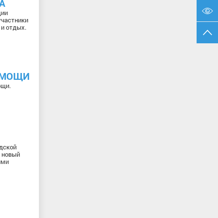
А
ции
участники
и отдых.
ОМОЩИ
ощи.
дской
я новый
ями