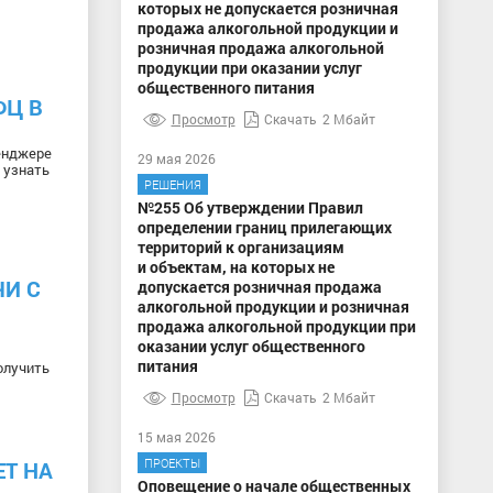
которых не допускается розничная
продажа алкогольной продукции и
розничная продажа алкогольной
продукции при оказании услуг
общественного питания
ФЦ В
Просмотр
Скачать
2 Мбайт
енджере
29 мая 2026
 узнать
РЕШЕНИЯ
№255 Об утверждении Правил
определении границ прилегающих
территорий к организациям
и объектам, на которых не
ЧИ С
допускается розничная продажа
алкогольной продукции и розничная
продажа алкогольной продукции при
оказании услуг общественного
питания
олучить
Просмотр
Скачать
2 Мбайт
15 мая 2026
ПРОЕКТЫ
Т НА
Оповещение о начале общественных