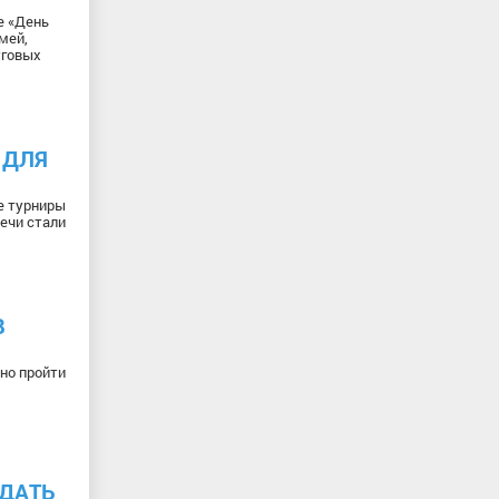
е «День
мей,
уговых
 ДЛЯ
е турниры
ечи стали
В
тно пройти
ДАТЬ