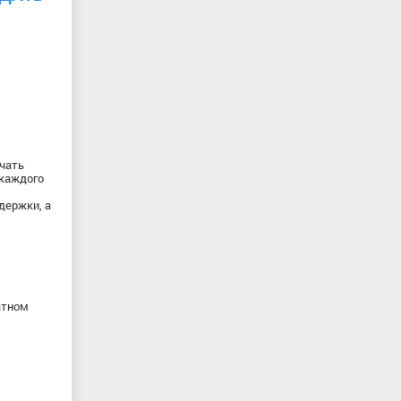
чать
 каждого
держки, а
атном