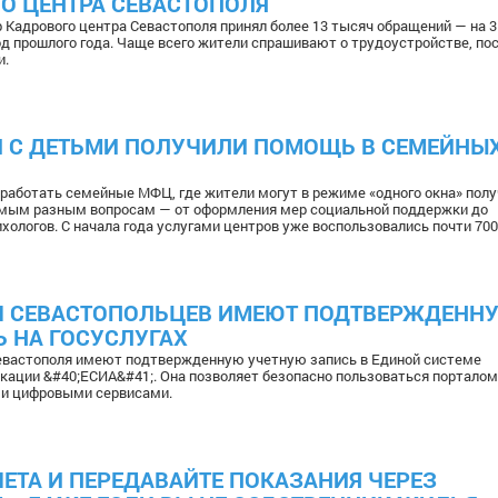
О ЦЕНТРА СЕВАСТОПОЛЯ
р Кадрового центра Севастополя принял более 13 тысяч обращений — на 
од прошлого года. Чаще всего жители спрашивают о трудоустройстве, пос
и.
Й С ДЕТЬМИ ПОЛУЧИЛИ ПОМОЩЬ В СЕМЕЙНЫ
работать семейные МФЦ, где жители могут в режиме «одного окна» полу
мым разным вопросам — от оформления мер социальной поддержки до
хологов. С начала года услугами центров уже воспользовались почти 700
ЯЧ СЕВАСТОПОЛЬЦЕВ ИМЕЮТ ПОДТВЕРЖДЕНН
 НА ГОСУСЛУГАХ
евастополя имеют подтвержденную учетную запись в Единой системе
кации &#40;ЕСИА&#41;. Она позволяет безопасно пользоваться порталом
ми цифровыми сервисами.
ЕТА И ПЕРЕДАВАЙТЕ ПОКАЗАНИЯ ЧЕРЕЗ