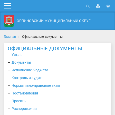
Карта
Мобильное
сайта
Открыть
В
меню
поиск
в
ОРЛИНОВСКИЙ МУНИЦИПАЛЬНЫЙ ОКРУГ
д
с
Главная
Официальные документы
ОФИЦИАЛЬНЫЕ ДОКУМЕНТЫ
Устав
Документы
Исполнение бюджета
Контроль и аудит
Нормативно-правовые акты
Постановления
Проекты
Распоряжения