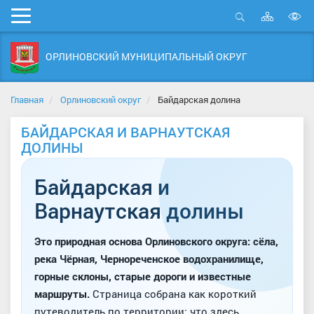
Карта
Мобильное
сайта
Открыть
В
меню
поиск
в
ОРЛИНОВСКИЙ МУНИЦИПАЛЬНЫЙ ОКРУГ
д
с
Главная
Орлиновский округ
Байдарская долина
БАЙДАРСКАЯ И ВАРНАУТСКАЯ
ДОЛИНЫ
Байдарская и
Варнаутская долины
Это природная основа Орлиновского округа: сёла,
река Чёрная, Чернореченское водохранилище,
горные склоны, старые дороги и известные
маршруты.
Страница собрана как короткий
путеводитель по территории: что здесь