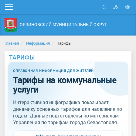
Карта
Мобильное
сайта
Открыть
В
меню
поиск
в
ОРЛИНОВСКИЙ МУНИЦИПАЛЬНЫЙ ОКРУГ
д
с
Главная
Информация
Тарифы
ТАРИФЫ
СПРАВОЧНАЯ ИНФОРМАЦИЯ ДЛЯ ЖИТЕЛЕЙ
Тарифы на коммунальные
услуги
Интерактивная инфографика показывает
динамику основных тарифов для населения по
годам. Данные подготовлены по материалам
Управления по тарифам города Севастополя.