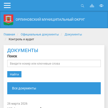
Карта
Мобильное
сайта
Открыть
В
меню
поиск
в
ОРЛИНОВСКИЙ МУНИЦИПАЛЬНЫЙ ОКРУГ
д
с
Главная
Официальные документы
Документы
Контроль и аудит
ДОКУМЕНТЫ
Поиск
Найти
Все документы
26 марта 2026