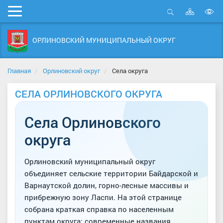
Карта
Мобильное
сайта
Открыть
В
меню
поиск
в
ОРЛИНОВСКИЙ МУНИЦИПАЛЬНЫЙ ОКРУГ
д
с
Главная
Орлиновский округ
Села округа
СЕЛА ОРЛИНОВСКОГО ОКРУГА
Села Орлиновского
округа
Орлиновский муниципальный округ
объединяет сельские территории Байдарской и
Варнаутской долин, горно-лесные массивы и
прибрежную зону Ласпи. На этой странице
собрана краткая справка по населенным
пунктам округа: современные названия,