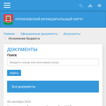
Карта
Мобильное
сайта
Открыть
В
меню
поиск
в
ОРЛИНОВСКИЙ МУНИЦИПАЛЬНЫЙ ОКРУГ
д
с
Главная
Официальные документы
Документы
Исполнение бюджета
ДОКУМЕНТЫ
Поиск
Найти
Все документы
08 сентября 2025