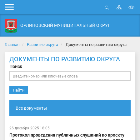
Карта
Мобильное
сайта
Открыть
В
меню
поиск
в
ОРЛИНОВСКИЙ МУНИЦИПАЛЬНЫЙ ОКРУГ
д
с
Главная
Развитие округа
Документы по развитию округа
ДОКУМЕНТЫ ПО РАЗВИТИЮ ОКРУГА
Поиск
Найти
Все документы
26 декабря 2025 18:05
Протокол проведения публичных слушаний по проекту