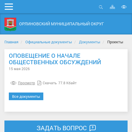
Карта
Мобильное
сайта
Открыть
В
меню
поиск
в
ОРЛИНОВСКИЙ МУНИЦИПАЛЬНЫЙ ОКРУГ
д
с
Главная
Официальные документы
Документы
Проекты
ОПОВЕЩЕНИЕ О НАЧАЛЕ
ОБЩЕСТВЕННЫХ ОБСУЖДЕНИЙ
15 мая 2026
Просмотр
Скачать
77.8 Кбайт
Все документы
ЗАДАТЬ ВОПРОС