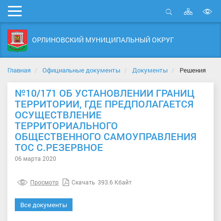
Карта
Мобильное
сайта
Открыть
В
меню
поиск
в
ОРЛИНОВСКИЙ МУНИЦИПАЛЬНЫЙ ОКРУГ
д
с
Главная
Официальные документы
Документы
Решения
№10/171 ОБ УСТАНОВЛЕНИИ ГРАНИЦ
ТЕРРИТОРИИ, ГДЕ ПРЕДПОЛАГАЕТСЯ
ОСУЩЕСТВЛЕНИЕ
ТЕРРИТОРИАЛЬНОГО
ОБЩЕСТВЕННОГО САМОУПРАВЛЕНИЯ
ТОС С.РЕЗЕРВНОЕ
06 марта 2020
Просмотр
Скачать
393.6 Кбайт
Все документы