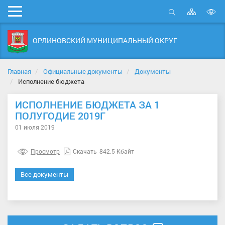
Карта
Мобильное
сайта
Открыть
В
меню
поиск
в
ОРЛИНОВСКИЙ МУНИЦИПАЛЬНЫЙ ОКРУГ
д
с
Главная
Официальные документы
Документы
Исполнение бюджета
ИСПОЛНЕНИЕ БЮДЖЕТА ЗА 1
ПОЛУГОДИЕ 2019Г
01 июля 2019
Просмотр
Скачать
842.5 Кбайт
Все документы