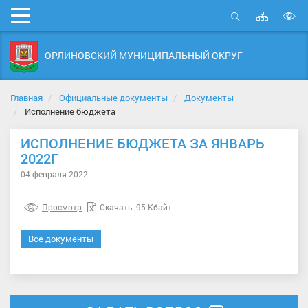
Карта
Мобильное
сайта
Открыть
В
меню
поиск
в
ОРЛИНОВСКИЙ МУНИЦИПАЛЬНЫЙ ОКРУГ
д
с
Главная
Официальные документы
Документы
Исполнение бюджета
ИСПОЛНЕНИЕ БЮДЖЕТА ЗА ЯНВАРЬ
2022Г
04 февраля 2022
Просмотр
Скачать
95 Кбайт
Все документы