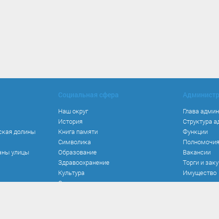
Социальная сфера
Админист
Наш округ
Глава адми
История
Структура 
ская долины
Книга памяти
Функции
Символика
Полномочи
аны улицы
Образование
Вакансии
Здравоохранение
Торги и зак
Культура
Имущество
Спорт
Места и маршруты
Волонтерство
Инвестиционная привлекательность