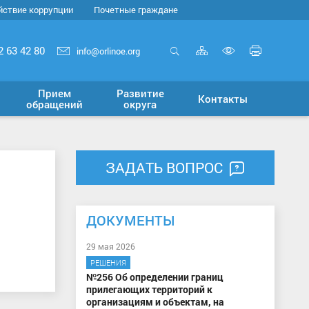
йствие коррупции
Почетные граждане
Карта
Печать
2 63 42 80
info@orlinoe.org
сайта
страни
Открыть
Включит
поиск
версию
Прием
Развитие
Контакты
для
обращений
округа
слабовид
ЗАДАТЬ ВОПРОС
ДОКУМЕНТЫ
29 мая 2026
РЕШЕНИЯ
№256 Об определении границ
прилегающих территорий к
организациям и объектам, на