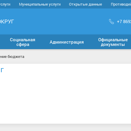
услуги
Муниципальные услуги
Открытые данные
Противоде
ОКРУГ
+7 869
Социальная
Официальные
Администрация
сфера
документы
ение бюджета
1Г