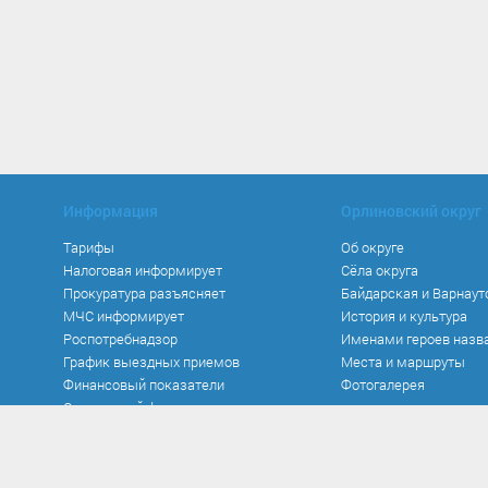
Информация
Орлиновский округ
Тарифы
Об округе
Налоговая информирует
Сёла округа
Прокуратура разъясняет
Байдарская и Варнаут
МЧС информирует
История и культура
Роспотребнадзор
Именами героев назв
График выездных приемов
Места и маршруты
Финансовый показатели
Фотогалерея
Социальный фонд