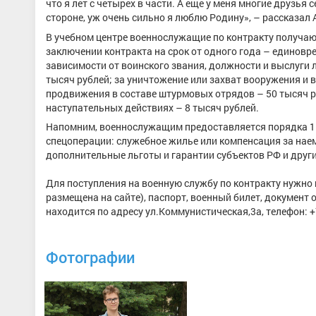
что я лет с четырех в части. А еще у меня многие друзья с
стороне, уж очень сильно я люблю Родину», – рассказал 
В учебном центре военнослужащие по контракту получают
заключении контракта на срок от одного года – единовр
зависимости от воинского звания, должности и выслуги 
тысяч рублей; за уничтожение или захват вооружения и в
продвижения в составе штурмовых отрядов – 50 тысяч р
наступательных действиях – 8 тысяч рублей.
Напомним, военнослужащим предоставляется порядка 15 
спецоперации: служебное жилье или компенсация за наем
дополнительные льготы и гарантии субъектов РФ и други
Для поступления на военную службу по контракту нужно
размещена на сайте), паспорт, военный билет, документ 
находится по адресу ул.Коммунистическая,3а, телефон: +7
Фотографии