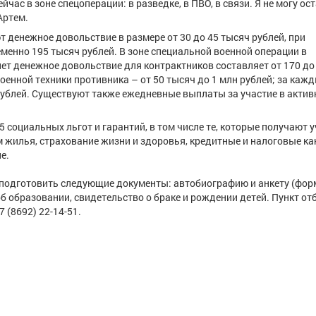
ейчас в зоне спецоперации: в разведке, в ПВО, в связи. Я не могу ос
Артем.
 денежное довольствие в размере от 30 до 45 тысяч рублей, при
еменно 195 тысяч рублей. В зоне специальной военной операции в
лет денежное довольствие для контрактников составляет от 170 до
оенной техники противника – от 50 тысяч до 1 млн рублей; за каж
ублей. Существуют также ежедневные выплаты за участие в акти
социальных льгот и гарантий, в том числе те, которые получают 
 жилья, страхование жизни и здоровья, кредитные и налоговые ка
е.
 подготовить следующие документы: автобиографию и анкету (фор
об образовании, свидетельство о браке и рождении детей. Пункт от
 (8692) 22-14-51.