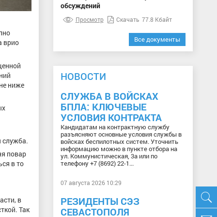
обсуждений
Просмотр
Скачать
77.8 Кбайт
пно
Все документы
а врио
щенной
НОВОСТИ
ений
 не ниже
СЛУЖБА В ВОЙСКАХ
БПЛА: КЛЮЧЕВЫЕ
ых
УСЛОВИЯ КОНТРАКТА
Кандидатам на контрактную службу
разъясняют основные условия службы в
 служба.
войсках беспилотных систем. Уточнить
информацию можно в пункте отбора на
ня повар
ул. Коммунистическая, 3а или по
ся в то
телефону +7 (8692) 22-1...
07 августа 2026 10:29
РЕЗИДЕНТЫ СЭЗ
асти, в
ткой. Так
СЕВАСТОПОЛЯ