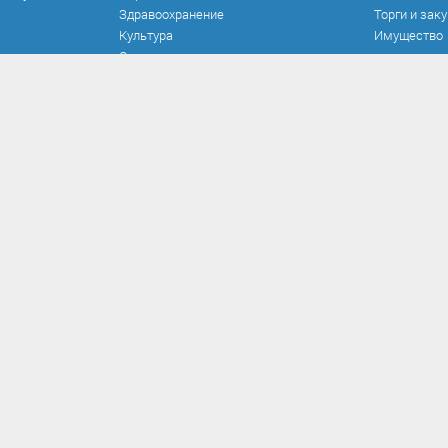
Здравоохранение
Торги и зак
Культура
Имущество
Спорт
Места и маршруты
Волонтерство
Инвестиционная привлекательность
Кадастровая карта
Безопасность
оррупции
Прием обращений
Развитие о
 и иные акты
Порядок и время личного приема
Реализован
вия коррупции
Установленные формы обращений
Работа ком
кспертиза
Интернет-приемная
Документы 
иалы
Вопрос-ответ
Опрос по н
вязанных с
нерешаемы
рупции, для
рупции
ению
ному
рованию