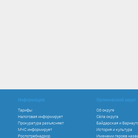
Информация
Орлиновский округ
Тарифы
Об округе
Налоговая информирует
Сёла округа
Прокуратура разъясняет
Байдарская и Варнаут
МЧС информирует
История и культура
Роспотребнадзор
Именами героев назв