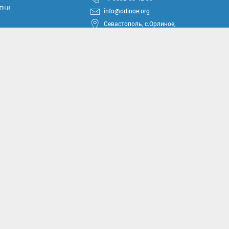
упки
info@orlinoe.org
Севастополь, с.Орлиное,
ул.Тюкова, 42
круга
ные проекты
иссии
комиссии
асущным проблемам и
м вопросам