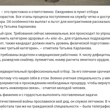
– это престижно и ответственно. Ежедневно в пункт отбора
растов. Все этапы процесса поступления на службу четко и досту
а. Об особенностях выплат и льгот для контрактников рассказал
ту Татьяна Харланова.
й срок. Требования сейчас минимальные, все происходит по упро
 иметь категорию здоровья «А» или «Б», для отдельных подраздел
 лет, также кандидат должен иметь уровень физической подготовки
иже третьей категории», – отметила Татьяна Харланова.
остребованы водители и медицинские работники. К числу дефицитн
 разведчик-снайпер, пулеметчик, номер расчета зенитного орудия,
редварительный профессиональный отбор. За его плечами срочная
отому что нашел себя в этом. Военно-учетная специальность у ме
документов и прохождением необходимых процедур, чтобы вернуть
ужить инженером связи», - отметил молодой человек.
ить фамилию и с гордостью выполнять поставленные задачи.
течественной войны прославился мой дед, он служил летчиком. В ч
 работала там же на гражданской специальности – была телеграфис