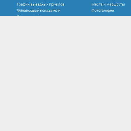
График выездных приемов
Места и маршруты
Финансовый показатели
Фотогалерея
Социальный фонд
Официальные документы
Противодействие к
Устав
Нормативно-правовые
в сфере противодейст
Документы
Антикоррупционная э
Исполнение бюджета
Методические матер
Контроль и аудит
Формы документов, с
Нормативно-правовые акты
противодействием кор
Постановления
заполнения
Проекты
Сообщить о факте кор
Распоряжения
Сведения о доходах
Решения
Комиссия по соблюд
Федеральные законы
требований к служеб
поведению и урегули