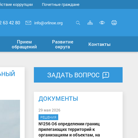
йствие коррупции
Почетные граждане
Карта
Печать
2 63 42 80
info@orlinoe.org
сайта
страни
Открыть
Включит
поиск
версию
Прием
Развитие
Контакты
для
обращений
округа
слабовид
ЬНЫЙ
ЗАДАТЬ ВОПРОС
ДОКУМЕНТЫ
29 мая 2026
РЕШЕНИЯ
№256 Об определении границ
прилегающих территорий к
организациям и объектам, на