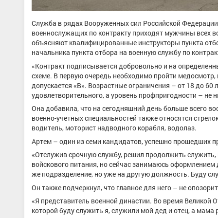
Служба в рядах Вооруженных сил Российской Федерации 
военнослужащих по контракту приходят мужчины всех воз
объясняют квалифицированные инструкторы пункта отбор
начальника пункта отбора на военную службу по контрак
«Контракт подписывается добровольно и на определенны
схеме. В первую очередь необходимо пройти медосмотр,
допускается «В». Возрастные ограничения – от 18 до 60
удовлетворительного, а уровень профпригодности – не н
Она добавила, что на сегодняшний день больше всего в
военно-учетных специальностей также относятся стрелок,
водитель, моторист надводного корабля, водолаз.
Артем – один из семи кандидатов, успешно прошедших п
«Отслужив срочную службу, решил продолжить служить, п
войскового питания, но сейчас занимаюсь оформлением 
же подразделение, но уже на другую должность. Буду сл
Он также подчеркнул, что главное для него – не опозор
«Я представитель военной династии. Во время Великой О
которой буду служить я, служили мой дед и отец, а мама