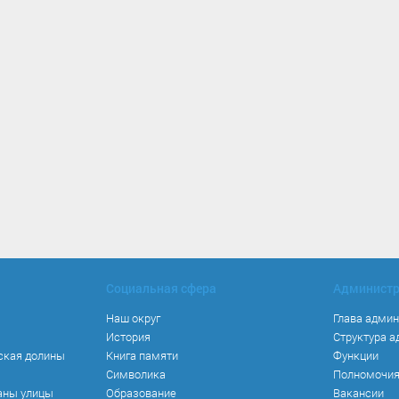
Социальная сфера
Админист
Наш округ
Глава адми
История
Структура 
ская долины
Книга памяти
Функции
Символика
Полномочи
аны улицы
Образование
Вакансии