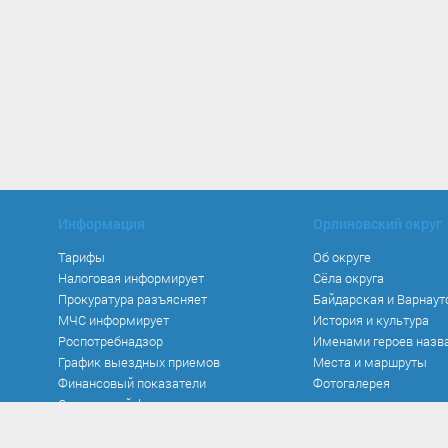
Информация
Орлиновский округ
Тарифы
Об округе
Налоговая информирует
Сёла округа
Прокуратура разъясняет
Байдарская и Варнаут
МЧС информирует
История и культура
Роспотребнадзор
Именами героев назв
График выездных приемов
Места и маршруты
Финансовый показатели
Фотогалерея
Социальный фонд