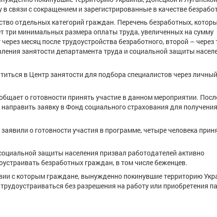
у в связи с сокращением и зарегистрированные в качестве безрабо
тво отдельных категорий граждан. Перечень безработных, которы
ет три минимальных размера оплаты труда, увеличенных на сумму
через месяц после трудоустройства безработного, второй – через 
равления занятости департамента труда и социальной защиты насел
иться в Центр занятости для подбора специалистов через личный
общает о готовности принять участие в данном мероприятии. Посл
направить заявку в Фонд социального страхования для получени
 заявили о готовности участия в программе, четыре человека прин
 социальной защиты населения призвал работодателей активно
устраивать безработных граждан, в том числе беженцев.
твии с которым граждане, вынужденно покинувшие территорию Укр
 трудоустраиваться без разрешения на работу или приобретения па