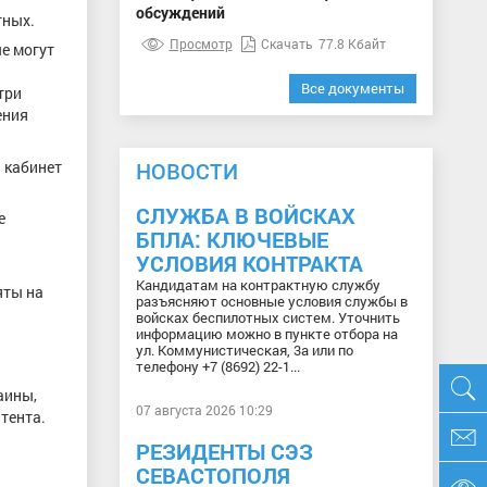
обсуждений
тных.
Просмотр
Скачать
77.8 Кбайт
е могут
Все документы
три
ения
 кабинет
НОВОСТИ
СЛУЖБА В ВОЙСКАХ
е
БПЛА: КЛЮЧЕВЫЕ
я
УСЛОВИЯ КОНТРАКТА
Кандидатам на контрактную службу
яты на
разъясняют основные условия службы в
войсках беспилотных систем. Уточнить
информацию можно в пункте отбора на
ул. Коммунистическая, 3а или по
телефону +7 (8692) 22-1...
аины,
07 августа 2026 10:29
тента.
РЕЗИДЕНТЫ СЭЗ
СЕВАСТОПОЛЯ