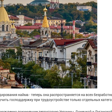
рования найма - теперь она распространяется на всех безработн
лучить господдержку при трудоустройстве только отдельных катег
вынужденно покинувшие территорию Украины, Донецкой и Луганско