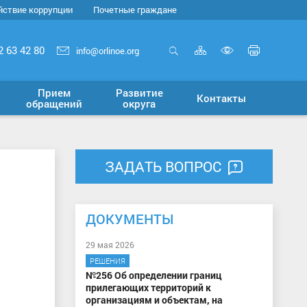
йствие коррупции
Почетные граждане
Карта
Печать
2 63 42 80
info@orlinoe.org
сайта
страни
Открыть
Включит
поиск
версию
Прием
Развитие
Контакты
для
обращений
округа
слабовид
ЗАДАТЬ ВОПРОС
ДОКУМЕНТЫ
29 мая 2026
РЕШЕНИЯ
№256 Об определении границ
прилегающих территорий к
организациям и объектам, на