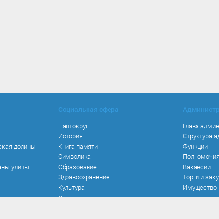
Социальная сфера
Админист
Наш округ
Глава адми
История
Структура 
ская долины
Книга памяти
Функции
Символика
Полномочи
аны улицы
Образование
Вакансии
Здравоохранение
Торги и зак
Культура
Имущество
Спорт
Места и маршруты
Волонтерство