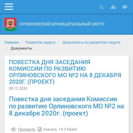
Карта
Мобильное
сайта
Открыть
В
меню
поиск
в
ОРЛИНОВСКИЙ МУНИЦИПАЛЬНЫЙ ОКРУГ
д
с
Главная
Развитие округа
Документы по развитию округа
Документы
ПОВЕСТКА ДНЯ ЗАСЕДАНИЯ
КОМИССИИ ПО РАЗВИТИЮ
ОРЛИНОВСКОГО МО №2 НА 8 ДЕКАБРЯ
2020Г. (ПРОЕКТ)
08.12.2020
Повестка дня заседания Комиссии
по развитию Орлиновского МО №2 на
8 декабря 2020г. (проект)
Просмотр
Скачать
19.2 Кбайт