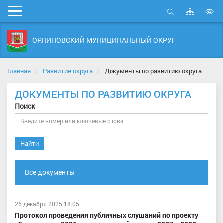
Карта
Мобильное
сайта
Открыть
В
меню
поиск
в
ОРЛИНОВСКИЙ МУНИЦИПАЛЬНЫЙ ОКРУГ
д
с
Главная
Развитие округа
Документы по развитию округа
ДОКУМЕНТЫ ПО РАЗВИТИЮ ОКРУГА
Поиск
Найти
Все документы
26 декабря 2025 18:05
Протокол проведения публичных слушаний по проекту