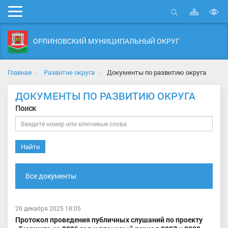
Карта
Мобильное
сайта
Открыть
В
меню
поиск
в
ОРЛИНОВСКИЙ МУНИЦИПАЛЬНЫЙ ОКРУГ
д
с
Главная
Развитие округа
Документы по развитию округа
ДОКУМЕНТЫ ПО РАЗВИТИЮ ОКРУГА
Поиск
Найти
Все документы
26 декабря 2025 18:05
Протокол проведения публичных слушаний по проекту