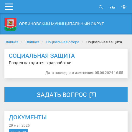
Карта
Мобильное
сайта
Открыть
В
меню
поиск
в
ОРЛИНОВСКИЙ МУНИЦИПАЛЬНЫЙ ОКРУГ
д
с
Главная
Главная
Социальная сфера
Социальная защита
СОЦИАЛЬНАЯ ЗАЩИТА
Раздел находится в разработке
Дата последнего изменения: 05.06.2024 16:55
ЗАДАТЬ ВОПРОС
ДОКУМЕНТЫ
29 мая 2026