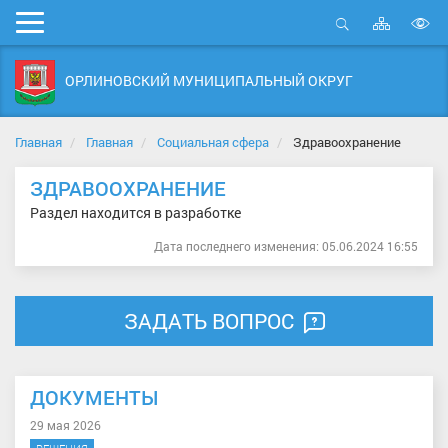
Карта
Мобильное
сайта
Открыть
В
меню
поиск
в
ОРЛИНОВСКИЙ МУНИЦИПАЛЬНЫЙ ОКРУГ
д
с
Главная
Главная
Социальная сфера
Здравоохранение
ЗДРАВООХРАНЕНИЕ
Раздел находится в разработке
Дата последнего изменения: 05.06.2024 16:55
ЗАДАТЬ ВОПРОС
ДОКУМЕНТЫ
29 мая 2026