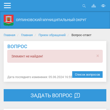
Карта
Мобильное
сайта
Открыть
В
меню
поиск
в
ОРЛИНОВСКИЙ МУНИЦИПАЛЬНЫЙ ОКРУГ
д
с
Главная
Главная
Прием обращений
Вопрос-ответ
ВОПРОС
×
Элемент не найден!
Список вопросов
Дата последнего изменения: 05.06.2024 16:55
ЗАДАТЬ ВОПРОС