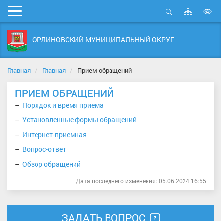
Карта
Мобильное
сайта
Открыть
В
меню
поиск
в
ОРЛИНОВСКИЙ МУНИЦИПАЛЬНЫЙ ОКРУГ
д
с
Главная
Главная
Прием обращений
ПРИЕМ ОБРАЩЕНИЙ
Порядок и время приема
Установленные формы обращений
Интернет-приемная
Вопрос-ответ
Обзор обращений
Дата последнего изменения: 05.06.2024 16:55
ЗАДАТЬ ВОПРОС