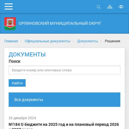
Карта
Мобильное
сайта
Открыть
В
меню
поиск
в
ОРЛИНОВСКИЙ МУНИЦИПАЛЬНЫЙ ОКРУГ
д
с
Главная
Официальные документы
Документы
Решения
ДОКУМЕНТЫ
Поиск
Найти
Все документы
26 декабря 2024
№184 О бюджете на 2025 год и на плановый период 2026