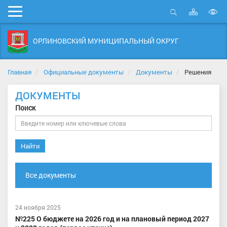
Карта
Мобильное
сайта
Открыть
В
меню
поиск
в
ОРЛИНОВСКИЙ МУНИЦИПАЛЬНЫЙ ОКРУГ
д
с
Главная
Официальные документы
Документы
Решения
ДОКУМЕНТЫ
Поиск
Найти
Все документы
24 ноября 2025
№225 О бюджете на 2026 год и на плановый период 2027