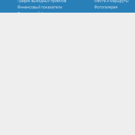
График выездных приемов
Места и маршруты
Финансовый показатели
Фотогалерея
Социальный фонд
Официальные документы
Противодействие к
Устав
Нормативно-правовые
в сфере противодейст
Документы
Антикоррупционная э
Исполнение бюджета
Методические матер
Контроль и аудит
Формы документов, с
Нормативно-правовые акты
противодействием кор
Постановления
заполнения
Проекты
Сообщить о факте кор
Распоряжения
Сведения о доходах
Решения
Комиссия по соблюд
Федеральные законы
требований к служеб
поведению и урегули