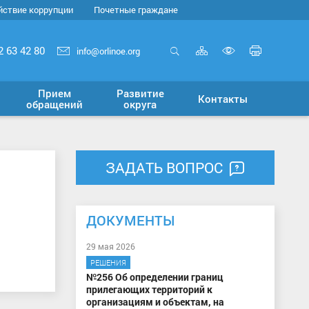
йствие коррупции
Почетные граждане
Карта
Печать
2 63 42 80
info@orlinoe.org
сайта
страни
Открыть
Включит
поиск
версию
Прием
Развитие
Контакты
для
обращений
округа
слабовид
ЗАДАТЬ ВОПРОС
ДОКУМЕНТЫ
29 мая 2026
РЕШЕНИЯ
№256 Об определении границ
прилегающих территорий к
организациям и объектам, на