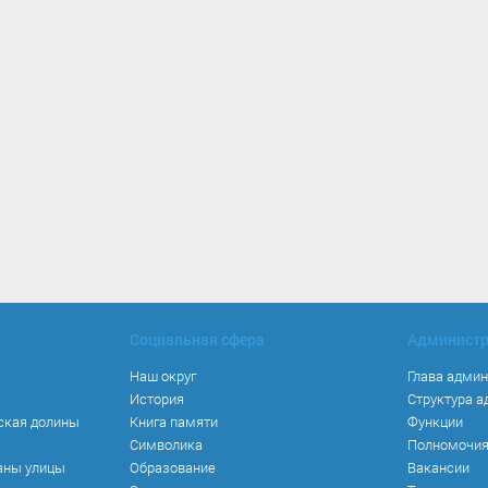
Социальная сфера
Админист
Наш округ
Глава адми
История
Структура 
ская долины
Книга памяти
Функции
Символика
Полномочи
аны улицы
Образование
Вакансии