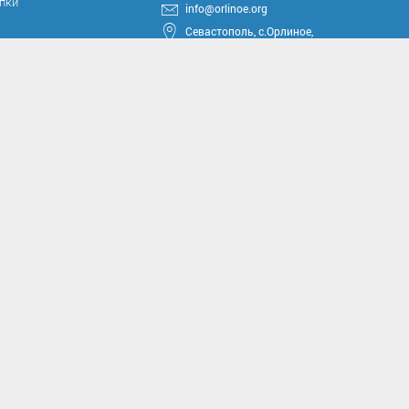
упки
info@orlinoe.org
Севастополь, с.Орлиное,
ул.Тюкова, 42
круга
ные проекты
иссии
комиссии
асущным проблемам и
м вопросам