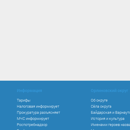
Информация
Орлиновский округ
Тарифы
Об округе
Налоговая информирует
Сёла округа
Прокуратура разъясняет
Байдарская и Варнаут
МЧС информирует
История и культура
Роспотребнадзор
Именами героев назв