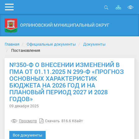
Карта
Мобильное
сайта
Открыть
В
меню
поиск
в
ОРЛИНОВСКИЙ МУНИЦИПАЛЬНЫЙ ОКРУГ
д
с
Главная
Официальные документы
Документы
Постановления
№350-Ф О ВНЕСЕНИИ ИЗМЕНЕНИЙ В
ПМА ОТ 01.11.2025 N 299-Ф «ПРОГНОЗ
ОСНОВНЫХ ХАРАКТЕРИСТИК
БЮДЖЕТА НА 2026 ГОД И НА
ПЛАНОВЫЙ ПЕРИОД 2027 И 2028
ГОДОВ»
09 декабря 2025
Просмотр
Скачать
816.6 Кбайт
Все документы