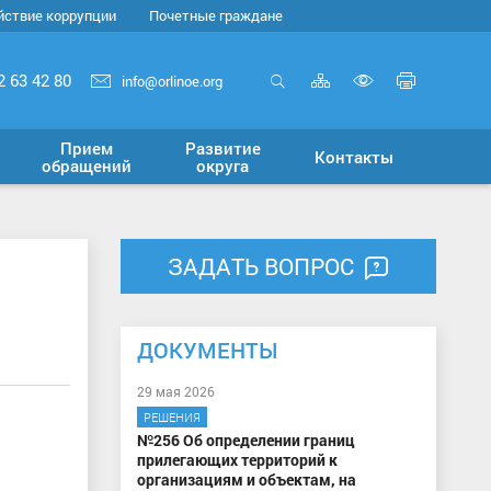
йствие коррупции
Почетные граждане
Карта
Печать
2 63 42 80
info@orlinoe.org
сайта
страни
Открыть
Включит
поиск
версию
Прием
Развитие
Контакты
для
обращений
округа
слабовид
ЗАДАТЬ ВОПРОС
ДОКУМЕНТЫ
29 мая 2026
РЕШЕНИЯ
№256 Об определении границ
прилегающих территорий к
организациям и объектам, на