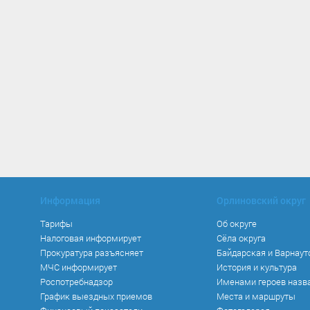
Информация
Орлиновский округ
Тарифы
Об округе
Налоговая информирует
Сёла округа
Прокуратура разъясняет
Байдарская и Варнаут
МЧС информирует
История и культура
Роспотребнадзор
Именами героев назв
График выездных приемов
Места и маршруты