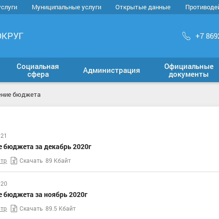
услуги
Муниципальные услуги
Открытые данные
Противоде
ОКРУГ
+7 869
Социальная
Официальные
Администрация
сфера
документы
ение бюджета
021
е бюджета за декабрь 2020г
тр
Скачать
89 Кбайт
020
е бюджета за ноябрь 2020г
тр
Скачать
89.5 Кбайт