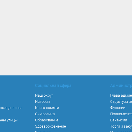
Социальная сфера
Админист
Наш округ
Глава адми
История
Структура 
ская долины
Книга памяти
Функции
Символика
Полномочи
аны улицы
Образование
Вакансии
Здравоохранение
Торги и зак