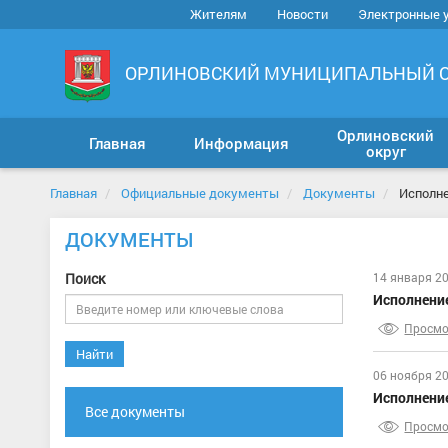
Жителям
Новости
Электронные 
ОРЛИНОВСКИЙ МУНИЦИПАЛЬНЫЙ 
Орлиновский
Главная
Информация
округ
Главная
Официальные документы
Документы
Исполн
ДОКУМЕНТЫ
Поиск
14 января 2
Исполнени
Просмо
Найти
06 ноября 2
Исполнени
Все документы
Просмо