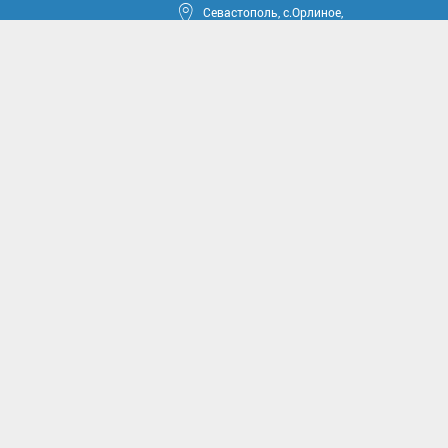
Севастополь, с.Орлиное,
ул.Тюкова, 42
круга
ные проекты
иссии
комиссии
асущным проблемам и
м вопросам