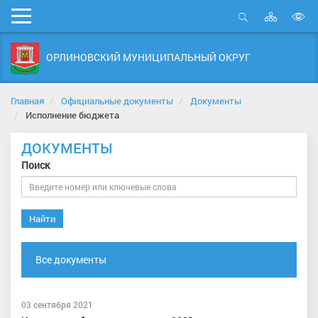
Карта
Мобильное
сайта
Открыть
В
меню
поиск
в
ОРЛИНОВСКИЙ МУНИЦИПАЛЬНЫЙ ОКРУГ
д
с
Главная
Официальные документы
Документы
Исполнение бюджета
ДОКУМЕНТЫ
Поиск
Найти
Все документы
03 сентября 2021