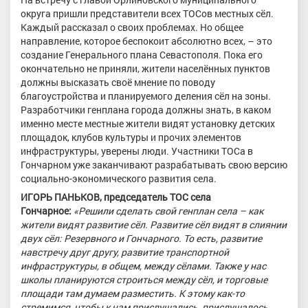
округа пришли представители всех ТОСов местных сёл.
Каждый рассказал о своих проблемах. Но общее
направление, которое беспокоит абсолютно всех, – это
создание Генерального плана Севастополя. Пока его
окончательно не приняли, жители населённых пунктов
должны высказать своё мнение по поводу
благоустройства и планируемого деления сёл на зоны.
Разработчики генплана города должны знать, в каком
именно месте местные жители видят установку детских
площадок, клубов культуры и прочих элементов
инфраструктуры, уверены люди. Участники ТОСа в
Гончарном уже заканчивают разрабатывать свою версию
социально-экономического развития села.
ИГОРЬ ПАНЬКОВ, председатель ТОС села
Гончарное:
«Решили сделать свой генплан села – как
жители видят развитие сёл. Развитие сёл видят в слиянии
двух сёл: Резервного и Гончарного. То есть, развитие
навстречу друг другу, развитие транспортной
инфраструктуры, в общем, между сёлами. Также у нас
школы планируются строиться между сёл, и торговые
площади там думаем разместить. К этому как-то
стремимся, чтобы к нам прислушались, прислушалось