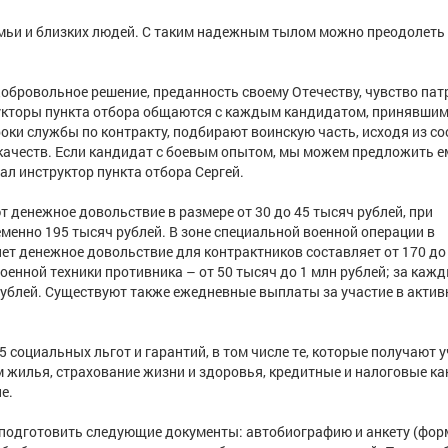
семьи и близких людей. С таким надежным тылом можно преодолеть
 добровольное решение, преданность своему Отечеству, чувство пат
рукторы пункта отбора общаются с каждым кандидатом, принявши
роки службы по контракту, подбирают воинскую часть, исходя из с
качеств. Если кандидат с боевым опытом, мы можем предложить е
ал инструктор пункта отбора Сергей.
 денежное довольствие в размере от 30 до 45 тысяч рублей, при
еменно 195 тысяч рублей. В зоне специальной военной операции в
лет денежное довольствие для контрактников составляет от 170 до
оенной техники противника – от 50 тысяч до 1 млн рублей; за каж
ублей. Существуют также ежедневные выплаты за участие в акти
социальных льгот и гарантий, в том числе те, которые получают 
 жилья, страхование жизни и здоровья, кредитные и налоговые ка
е.
 подготовить следующие документы: автобиографию и анкету (фор