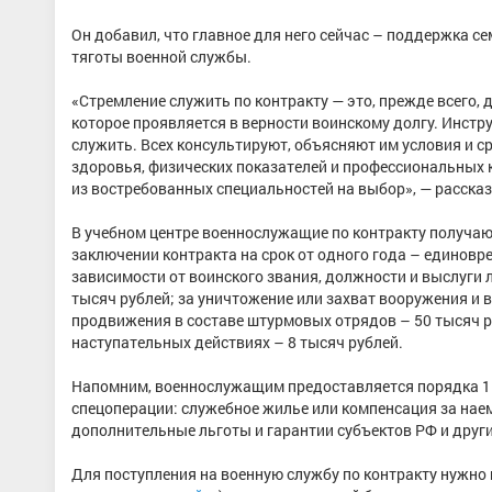
Он добавил, что главное для него сейчас – поддержка 
тяготы военной службы.
«Стремление служить по контракту — это, прежде всего,
которое проявляется в верности воинскому долгу. Инст
служить. Всех консультируют, объясняют им условия и с
здоровья, физических показателей и профессиональных 
из востребованных специальностей на выбор», — рассказ
В учебном центре военнослужащие по контракту получают
заключении контракта на срок от одного года – единовр
зависимости от воинского звания, должности и выслуги 
тысяч рублей; за уничтожение или захват вооружения и в
продвижения в составе штурмовых отрядов – 50 тысяч р
наступательных действиях – 8 тысяч рублей.
Напомним, военнослужащим предоставляется порядка 15 
спецоперации: служебное жилье или компенсация за наем
дополнительные льготы и гарантии субъектов РФ и други
Для поступления на военную службу по контракту нужно