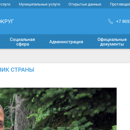
услуги
Муниципальные услуги
Открытые данные
Противоде
ОКРУГ
+7 869
Социальная
Официальные
Администрация
сфера
документы
НИК СТРАНЫ