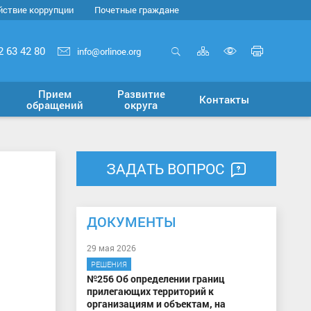
йствие коррупции
Почетные граждане
Карта
Печать
2 63 42 80
info@orlinoe.org
сайта
страни
Открыть
Включит
поиск
версию
Прием
Развитие
Контакты
для
обращений
округа
слабовид
ЗАДАТЬ ВОПРОС
ДОКУМЕНТЫ
29 мая 2026
РЕШЕНИЯ
№256 Об определении границ
прилегающих территорий к
организациям и объектам, на