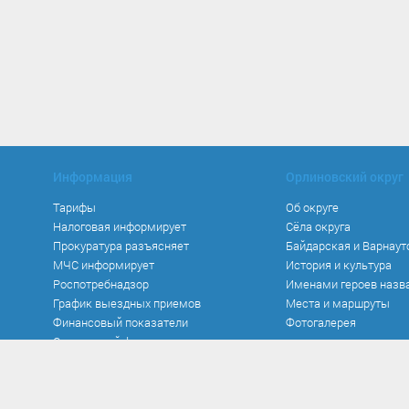
Информация
Орлиновский округ
Тарифы
Об округе
Налоговая информирует
Сёла округа
Прокуратура разъясняет
Байдарская и Варнаут
МЧС информирует
История и культура
Роспотребнадзор
Именами героев назв
График выездных приемов
Места и маршруты
Финансовый показатели
Фотогалерея
Социальный фонд