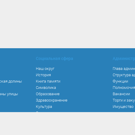
Социальная сфера
Админист
Наш округ
Глава адми
История
Структура 
ская долины
Книга памяти
Функции
Символика
Полномочи
аны улицы
Образование
Вакансии
Здравоохранение
Торги и зак
Культура
Имущество
Спорт
Места и маршруты
Волонтерство
Инвестиционная привлекательность