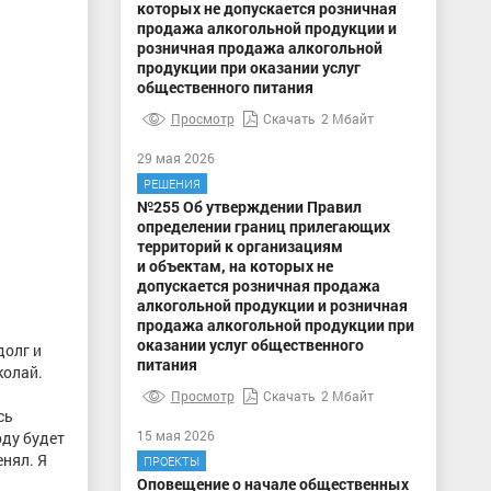
которых не допускается розничная
продажа алкогольной продукции и
розничная продажа алкогольной
продукции при оказании услуг
общественного питания
Просмотр
Скачать
2 Мбайт
29 мая 2026
РЕШЕНИЯ
№255 Об утверждении Правил
определении границ прилегающих
территорий к организациям
и объектам, на которых не
допускается розничная продажа
алкогольной продукции и розничная
продажа алкогольной продукции при
оказании услуг общественного
долг и
питания
колай.
Просмотр
Скачать
2 Мбайт
сь
15 мая 2026
оду будет
енял. Я
ПРОЕКТЫ
Оповещение о начале общественных