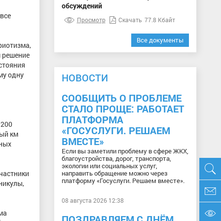
обсуждений
 все
Просмотр
Скачать
77.8 Кбайт
Все документы
риотизма,
м решение
остояния
му одну
НОВОСТИ
СООБЩИТЬ О ПРОБЛЕМЕ
СТАЛО ПРОЩЕ: РАБОТАЕТ
ПЛАТФОРМА
 200
«ГОСУСЛУГИ. РЕШАЕМ
дый км
ВМЕСТЕ»
вных
Если вы заметили проблему в сфере ЖКХ,
благоустройства, дорог, транспорта,
экологии или социальных услуг,
участники
направить обращение можно через
платформу «Госуслуги. Решаем вместе».
никулы,
08 августа 2026 12:38
ма
ПОЗДРАВЛЯЕМ С ДНЁМ