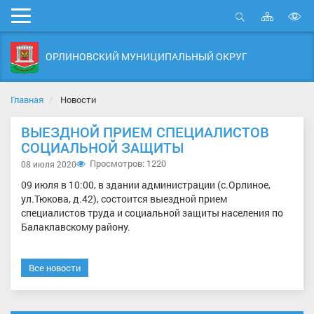
Карта
Мобильное
сайта
Открыть
В
меню
поиск
в
ОРЛИНОВСКИЙ МУНИЦИПАЛЬНЫЙ ОКРУГ
д
с
Главная
Новости
ВЫЕЗДНОЙ ПРИЕМ СПЕЦИАЛИСТОВ
СОЦИАЛЬНОЙ ЗАЩИТЫ
Просмотров: 1220
08 июля 2020
09 июля в 10:00, в здании администрации (с.Орлиное,
ул.Тюкова, д.42), состоится выездной прием
специалистов труда и социальной защиты населения по
Балаклавскому району.
Все новости