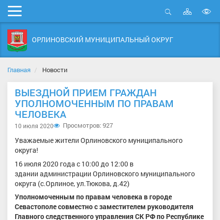
Карта
Мобильное
сайта
Открыть
В
меню
поиск
в
ОРЛИНОВСКИЙ МУНИЦИПАЛЬНЫЙ ОКРУГ
д
с
Главная
Новости
ВЫЕЗДНОЙ ПРИЕМ ГРАЖДАН
УПОЛНОМОЧЕННЫМ ПО ПРАВАМ
ЧЕЛОВЕКА
Просмотров: 927
10 июля 2020
Уважаемые жители Орлиновского муниципального
округа!
16 июля 2020 года с 10:00 до 12:00 в
здании администрации Орлиновского муниципального
округа (с.Орлиное, ул.Тюкова, д.42)
Уполномоченным по правам человека в городе
Севастополе совместно с заместителем руководителя
Главного следственного управления СК РФ по Республике