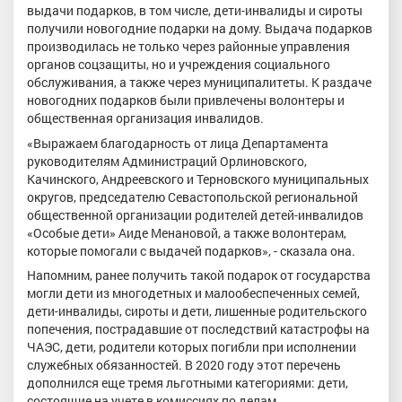
выдачи подарков, в том числе, дети-инвалиды и сироты
получили новогодние подарки на дому. Выдача подарков
производилась не только через районные управления
органов соцзащиты, но и учреждения социального
обслуживания, а также через муниципалитеты. К раздаче
новогодних подарков были привлечены волонтеры и
общественная организация инвалидов.
«Выражаем благодарность от лица Департамента
руководителям Администраций Орлиновского,
Качинского, Андреевского и Терновского муниципальных
округов, председателю Севастопольской региональной
общественной организации родителей детей-инвалидов
«Особые дети» Аиде Менановой, а также волонтерам,
которые помогали с выдачей подарков», - сказала она.
Напомним, ранее получить такой подарок от государства
могли дети из многодетных и малообеспеченных семей,
дети-инвалиды, сироты и дети, лишенные родительского
попечения, пострадавшие от последствий катастрофы на
ЧАЭС, дети, родители которых погибли при исполнении
служебных обязанностей. В 2020 году этот перечень
дополнился еще тремя льготными категориями: дети,
состоящие на учете в комиссиях по делам