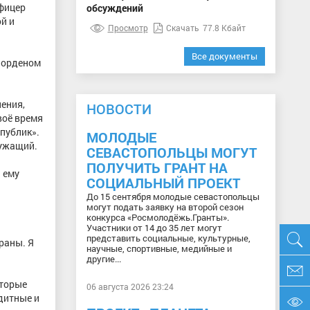
офицер
обсуждений
й и
Просмотр
Скачать
77.8 Кбайт
Все документы
 орденом
ения,
НОВОСТИ
воё время
публик».
МОЛОДЫЕ
лужащий.
СЕВАСТОПОЛЬЦЫ МОГУТ
ПОЛУЧИТЬ ГРАНТ НА
 ему
СОЦИАЛЬНЫЙ ПРОЕКТ
До 15 сентября молодые севастопольцы
могут подать заявку на второй сезон
конкурса «Росмолодёжь.Гранты».
Участники от 14 до 35 лет могут
представить социальные, культурные,
раны. Я
научные, спортивные, медийные и
другие...
оторые
06 августа 2026 23:24
дитные и