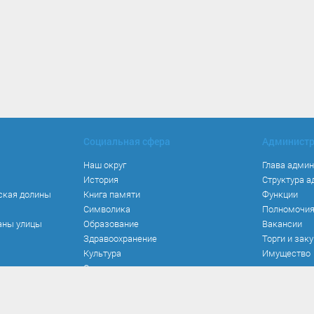
Социальная сфера
Админист
Наш округ
Глава адми
История
Структура 
ская долины
Книга памяти
Функции
Символика
Полномочи
аны улицы
Образование
Вакансии
Здравоохранение
Торги и зак
Культура
Имущество
Спорт
Места и маршруты
Волонтерство
Инвестиционная привлекательность