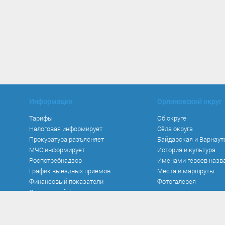
Информация
Орлиновский округ
Тарифы
Об округе
Налоговая информирует
Сёла округа
Прокуратура разъясняет
Байдарская и Варнаут
МЧС информирует
История и культура
Роспотребнадзор
Именами героев назв
График выездных приемов
Места и маршруты
Финансовый показатели
Фотогалерея
Социальный фонд