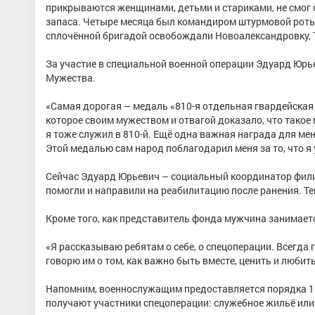
прикрываются женщинами, детьми и стариками, не смог о
запаса. Четыре месяца был командиром штурмовой роты 
сплочённой бригадой освобождали Новоалександровку, Т
За участие в специальной военной операции Эдуард Юр
Мужества.
«Самая дорогая – медаль «810-я отдельная гвардейская
которое своим мужеством и отвагой доказало, что такое 
я тоже служил в 810-й. Ещё одна важная награда для ме
Этой медалью сам народ поблагодарил меня за то, что я
Сейчас Эдуард Юрьевич – социальный координатор филиа
помогли и направили на реабилитацию после ранения. Т
Кроме того, как представитель фонда мужчина занимае
«Я рассказываю ребятам о себе, о спецоперации. Всегда
говорю им о том, как важно быть вместе, ценить и любит
Напомним, военнослужащим предоставляется порядка 15 
получают участники спецоперации: служебное жильё или 