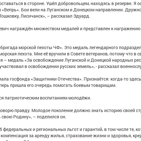
ставаться в стороне. Ушёл добровольцем, находясь в резерве. Я 
«Вепрь». Бои вели на Луганском и Донецком направлении. Дружно
ошковку, Лисичанск», – рассказал Эдуард.
ьевич награждён множеством медалей и представлен к награжению
 бригада морской пехоты ЧФ». Это медаль легендарного подраздел
морская пехота. Мне её вручили в Совете ветеранов, потому что в с
ня – медаль «За освобождение Луганской и Донецкой народных рес
 участвовал в освобождении русских земель», - рассказал военнос
ла госфонда «Защитники Отечества». Признаëтся: когда-то здесь
еперь пришла его очередь помогать боевым товарищам.
тся патриотическим воспитанием молодёжи.
 говорю правду. Молодое поколение должно знать историю своей ст
ь свою Родину», – поделился он.
федеральных и региональных льгот и гарантий, в том числе те, к
компенсация за аренду жилья, страхование жизни и здоровья, кре