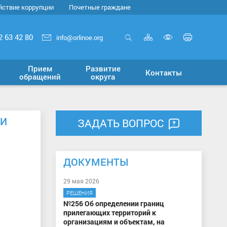
йствие коррупции
Почетные граждане
Карта
Печать
2 63 42 80
info@orlinoe.org
сайта
страни
Открыть
Включит
поиск
версию
Прием
Развитие
Контакты
для
обращений
округа
слабовид
ИИ
ЗАДАТЬ ВОПРОС
ДОКУМЕНТЫ
29 мая 2026
РЕШЕНИЯ
№256 Об определении границ
прилегающих территорий к
организациям и объектам, на