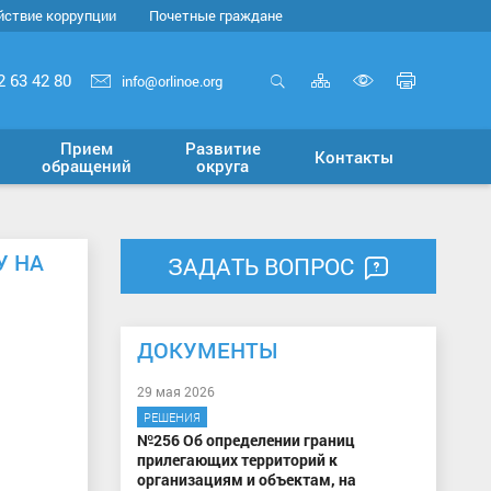
йствие коррупции
Почетные граждане
Карта
Печать
2 63 42 80
info@orlinoe.org
сайта
страни
Открыть
Включит
поиск
версию
Прием
Развитие
Контакты
для
обращений
округа
слабовид
У НА
ЗАДАТЬ ВОПРОС
ДОКУМЕНТЫ
29 мая 2026
РЕШЕНИЯ
№256 Об определении границ
прилегающих территорий к
организациям и объектам, на