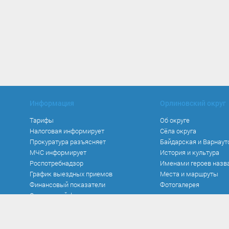
Информация
Орлиновский округ
Тарифы
Об округе
Налоговая информирует
Сёла округа
Прокуратура разъясняет
Байдарская и Варнаут
МЧС информирует
История и культура
Роспотребнадзор
Именами героев назв
График выездных приемов
Места и маршруты
Финансовый показатели
Фотогалерея
Социальный фонд