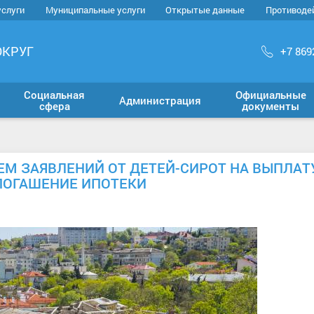
услуги
Муниципальные услуги
Открытые данные
Противоде
ОКРУГ
+7 869
Социальная
Официальные
Администрация
сфера
документы
М ЗАЯВЛЕНИЙ ОТ ДЕТЕЙ-СИРОТ НА ВЫПЛАТ
ПОГАШЕНИЕ ИПОТЕКИ