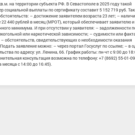
в.м. на территории субъекта РФ. В Севастополе в 2025 году такой
ер социальной выплаты по сертификату составит 5 152 719 руб. Та
бстоятельств: – достижение заявителем возраста 23 лет; – налич
 22 440 рублей в месяц (МРОТ), который обеспечивает заявителю и
ого минимума. И при отсутствии у заявителя: – задолженности п
лкогольной или наркотической зависимости; – судимости или факта
 – обстоятельств, свидетельствующих о необходимости оказания
Подать заявление можно: – через портал Госуслуг по ссылке; – в 
тва по адресу: ул. Ленина, 66. График работы: пн-чт с 9:00 до 18:0
лнительная консультация возможна по телефону: +7 (8692) 55-01-09
месяца с 14:00 до 16:45).