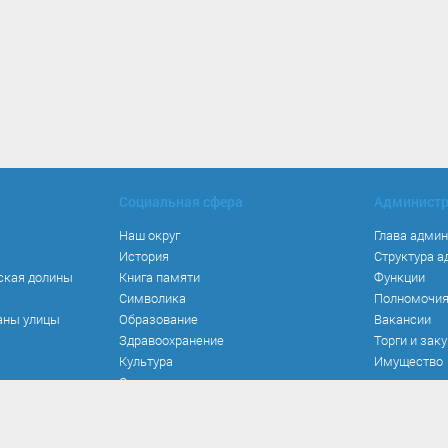
Социальная сфера
Админист
Наш округ
Глава адми
История
Структура 
ская долины
Книга памяти
Функции
Символика
Полномочи
аны улицы
Образование
Вакансии
Здравоохранение
Торги и зак
Культура
Имущество
Спорт
Места и маршруты
Волонтерство
Инвестиционная привлекательность