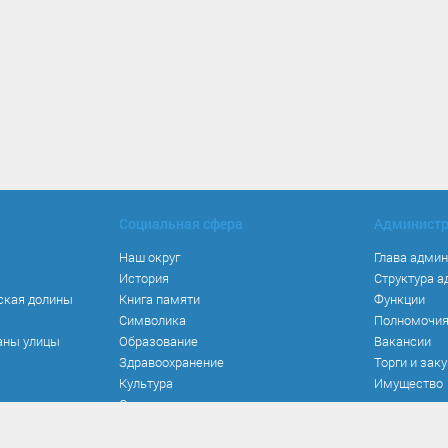
Социальная сфера
Админист
Наш округ
Глава адми
История
Структура 
ская долины
Книга памяти
Функции
Символика
Полномочи
аны улицы
Образование
Вакансии
Здравоохранение
Торги и зак
Культура
Имущество
Спорт
Места и маршруты
Волонтерство