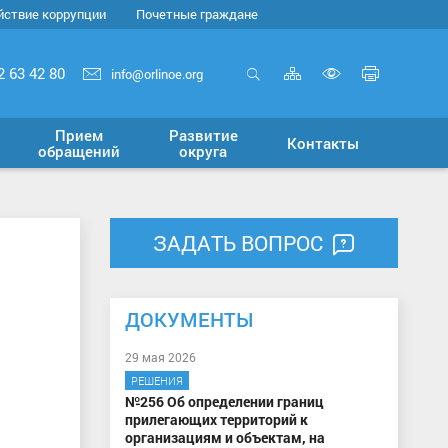
йствие коррупции
Почетные граждане
Карта
Печать
2 63 42 80
info@orlinoe.org
сайта
страни
Открыть
Включит
поиск
версию
Прием
Развитие
Контакты
для
обращений
округа
слабовид
ЗАДАТЬ ВОПРОС
ДОКУМЕНТЫ
29 мая 2026
РЕШЕНИЯ
№256 Об определении границ
прилегающих территорий к
организациям и объектам, на