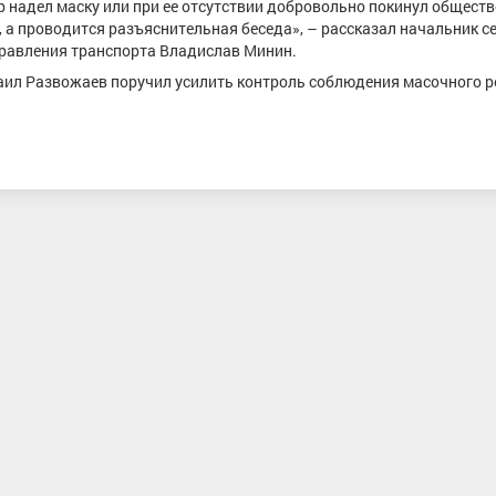
 надел маску или при ее отсутствии добровольно покинул общест
 а проводится разъяснительная беседа», – рассказал начальник с
правления транспорта Владислав Минин.
аил Развожаев поручил усилить контроль соблюдения масочного 