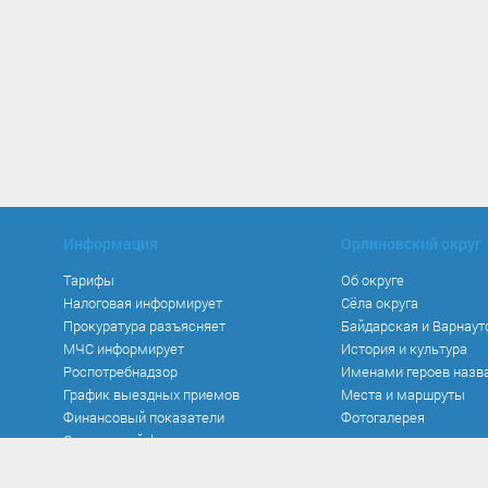
Информация
Орлиновский округ
Тарифы
Об округе
Налоговая информирует
Сёла округа
Прокуратура разъясняет
Байдарская и Варнаут
МЧС информирует
История и культура
Роспотребнадзор
Именами героев назв
График выездных приемов
Места и маршруты
Финансовый показатели
Фотогалерея
Социальный фонд