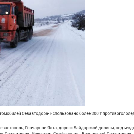
втомобилей Севавтодора- использовано более 300 т противогололе
евастополь, Гончарное-Ялта, дороги Байдарской долины, подъезд
ное, Севастополь-Инкерман, Симферополь-Бахчисарай-Севастополь,