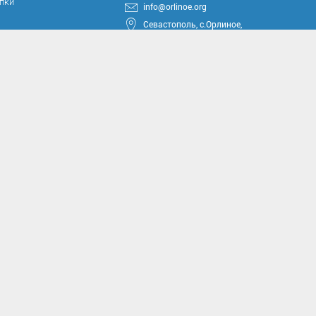
упки
info@orlinoe.org
Севастополь, с.Орлиное,
ул.Тюкова, 42
круга
ные проекты
иссии
комиссии
асущным проблемам и
м вопросам