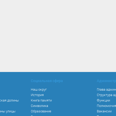
Социальная сфера
Админист
Наш округ
Глава адми
История
Структура 
ская долины
Книга памяти
Функции
Символика
Полномочи
аны улицы
Образование
Вакансии