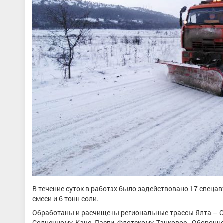
В течение суток в работах было задействовано 17 спеца
смеси и 6 тонн соли.
Обработаны и расчищены региональные трассы Ялта – С
Солнечному, Каче, Ласпи, Флотскому, Танковое - Оборон