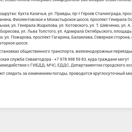
шрутах: бухта Казачья, ул. Правды, пр-т Героев Сталинграда, прос
аняна, Фиолентовское и Монастырское шоссе, проспект Генерала О
ьная, ул. Генерала Жидилова, ул. Котовского, ул. Т. Шевченко, ул. А.
. Борисова, ул. Льва Толстого, ул. Адмирала Октябрьского, площадь
, ул. Пожарова, проспект Гагарина, Балаклава, Северная сторона,
аторное шоссе.
становках общественного транспорта, железнодорожные переезды
кая служба Севавтодора - +7 978 998 59 83, куда граждане могут
аимодействие с ГИБДД, МЧС, ЕДДС, Департаментом городского хо
т следить за изменением погоды, проводится круглосуточный мо