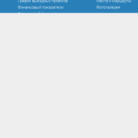
График выездных приемов
Места и маршруты
Финансовый показатели
Фотогалерея
Социальный фонд
Официальные документы
Противодействие к
Устав
Нормативно-правовые
в сфере противодейст
Документы
Антикоррупционная э
Исполнение бюджета
Методические матер
Контроль и аудит
Формы документов, с
Нормативно-правовые акты
противодействием кор
Постановления
заполнения
Проекты
Сообщить о факте кор
Распоряжения
Сведения о доходах
Решения
Комиссия по соблюд
Федеральные законы
требований к служеб
поведению и урегули