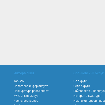
Информация
Орлиновский округ
Тарифы
Об округе
Налоговая информирует
Сёла округа
Прокуратура разъясняет
Байдарская и Варнаут
МЧС информирует
История и культура
Роспотребнадзор
Именами героев назв