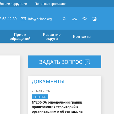
йствие коррупции
Почетные граждане
Карта
Печать
2 63 42 80
info@orlinoe.org
сайта
страни
Открыть
Включит
поиск
версию
Прием
Развитие
Контакты
для
обращений
округа
слабовид
ЗАДАТЬ ВОПРОС
ДОКУМЕНТЫ
29 мая 2026
РЕШЕНИЯ
№256 Об определении границ
прилегающих территорий к
организациям и объектам, на