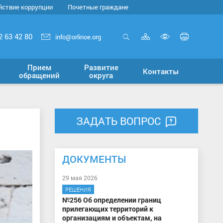
йствие коррупции
Почетные граждане
Карта
Печать
2 63 42 80
info@orlinoe.org
сайта
страни
Открыть
Включит
поиск
версию
Прием
Развитие
Контакты
для
обращений
округа
слабовид
ЗАДАТЬ ВОПРОС
ДОКУМЕНТЫ
29 мая 2026
РЕШЕНИЯ
№256 Об определении границ
прилегающих территорий к
организациям и объектам, на