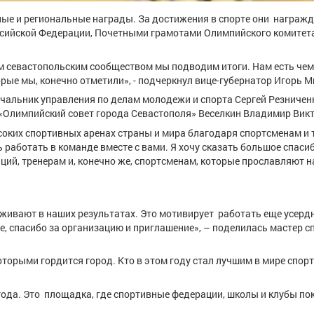
ые и региональные награды. За достижения в спорте они награж
ийской Федерации, Почетными грамотами Олимпийского комитета
 севастопольским сообществом мы подводим итоги. Нам есть чем
рые мы, конечно отметили», - подчеркнул вице-губернатор Игорь М
чальник управления по делам молодежи и спорта Сергей Резничен
«Олимпийский совет города Севастополя» Веселкин Владимир Вик
соких спортивных аренах страны и мира благодаря спортсменам и 
 работать в команде вместе с вами. Я хочу сказать большое спаси
ий, тренерам и, конечно же, спортсменам, которые прославляют н
живают в наших результатах. Это мотивирует работать еще усердн
, спасибо за организацию и приглашение», – поделилась мастер с
оторыми гордится город. Кто в этом году стал лучшим в мире спор
года. Это площадка, где спортивные федерации, школы и клубы п