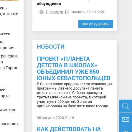
обсуждений
дены
Просмотр
Скачать
77.8 Кбайт
, а также
Все документы
ихеев.
ко,
НОВОСТИ
торович.
тренерам,
ПРОЕКТ «ПЛАНЕТА
бо
ДЕТСТВА В ШКОЛАХ»
аш Город-
ОБЪЕДИНИЛ УЖЕ 850
ЮНЫХ СЕВАСТОПОЛЬЦЕВ
В Севастополе продолжается реализация
программы летнего досуга «Планета
ее.
детства в школах». Сейчас проходит
порта
третья мини-смена проекта, в которой
участвуют 250 детей. Занятия
организованы на базе пяти школ города...
та можно
06 августа 2026 21:10
оказывают
КАК ДЕЙСТВОВАТЬ НА