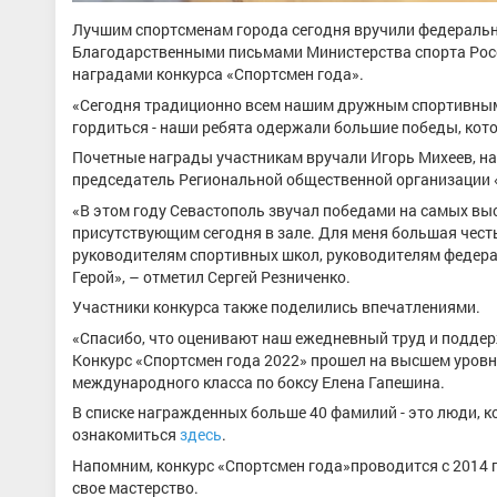
Лучшим спортсменам города сегодня вручили федеральн
Благодарственными письмами Министерства спорта Росс
наградами конкурса «Спортсмен года».
«Сегодня традиционно всем нашим дружным спортивным
гордиться - наши ребята одержали большие победы, кото
Почетные награды участникам вручали Игорь Михеев, на
председатель Региональной общественной организации 
«В этом году Севастополь звучал победами на самых вы
присутствующим сегодня в зале. Для меня большая честь
руководителям спортивных школ, руководителям федерац
Герой», – отметил Сергей Резниченко.
Участники конкурса также поделились впечатлениями.
«Спасибо, что оценивают наш ежедневный труд и поддер
Конкурс «Спортсмен года 2022» прошел на высшем уровне
международного класса по боксу Елена Гапешина.
В списке награжденных больше 40 фамилий - это люди, к
ознакомиться
здесь
.
Напомним, конкурс «Спортсмен года»проводится с 2014 
свое мастерство.