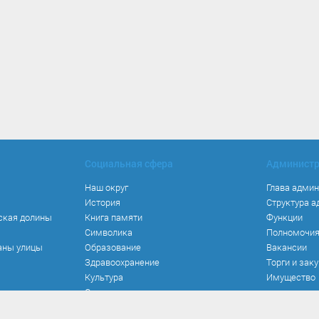
Социальная сфера
Админист
Наш округ
Глава адми
История
Структура 
ская долины
Книга памяти
Функции
Символика
Полномочи
аны улицы
Образование
Вакансии
Здравоохранение
Торги и зак
Культура
Имущество
Спорт
Места и маршруты