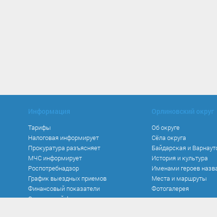
Информация
Орлиновский округ
Тарифы
Об округе
Налоговая информирует
Сёла округа
Прокуратура разъясняет
Байдарская и Варнаут
МЧС информирует
История и культура
Роспотребнадзор
Именами героев назв
График выездных приемов
Места и маршруты
Финансовый показатели
Фотогалерея
Социальный фонд