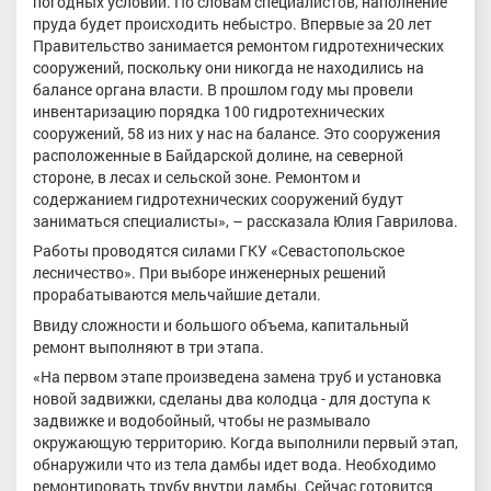
погодных условий. По словам специалистов, наполнение
пруда будет происходить небыстро. Впервые за 20 лет
Правительство занимается ремонтом гидротехнических
сооружений, поскольку они никогда не находились на
балансе органа власти. В прошлом году мы провели
инвентаризацию порядка 100 гидротехнических
сооружений, 58 из них у нас на балансе. Это сооружения
расположенные в Байдарской долине, на северной
стороне, в лесах и сельской зоне. Ремонтом и
содержанием гидротехнических сооружений будут
заниматься специалисты», – рассказала Юлия Гаврилова.
Работы проводятся силами ГКУ «Севастопольское
лесничество». При выборе инженерных решений
прорабатываются мельчайшие детали.
Ввиду сложности и большого объема, капитальный
ремонт выполняют в три этапа.
«На первом этапе произведена замена труб и установка
новой задвижки, сделаны два колодца - для доступа к
задвижке и водобойный, чтобы не размывало
окружающую территорию. Когда выполнили первый этап,
обнаружили что из тела дамбы идет вода. Необходимо
ремонтировать трубу внутри дамбы. Сейчас готовится