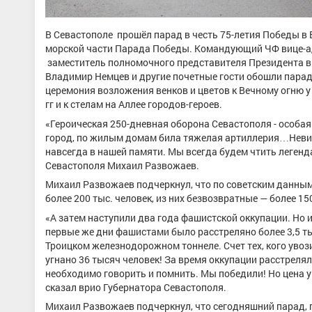
В Севастополе прошёл парад в честь 75-летия Победы в
морской части Парада Победы. Командующий ЧФ вице-ад
заместитель полномочного представителя Президента 
Владимир Немцев и другие почетные гости обошли парад
церемония возложения венков и цветов к Вечному огню 
гг и к стелам на Аллее городов-героев.
«Героическая 250-дневная оборона Севастополя - особа
город, по жилым домам била тяжелая артиллерия…Невид
навсегда в нашей памяти. Мы всегда будем чтить легенда
Севастополя Михаил Развожаев.
Михаил Развожаев подчеркнул, что по советским данным
более 200 тыс. человек, из них безвозвратные — более 15
«А затем наступили два года фашистской оккупации. Но и
первые же дни фашистами было расстреляно более 3,5 т
Троицком железнодорожном тоннеле. Счет тех, кого увози
угнано 36 тысяч человек! За время оккупации расстреля
необходимо говорить и помнить. Мы победили! Но цена у э
сказал врио Губернатора Севастополя.
Михаил Развожаев подчеркнул, что сегодняшний парад,