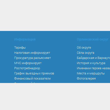
Информация
Орлиновский округ
Тарифы
Об округе
Налоговая информирует
Сёла округа
Прокуратура разъясняет
Байдарская и Варнаут
МЧС информирует
История и культура
Роспотребнадзор
Именами героев назв
График выездных приемов
Места и маршруты
Финансовый показатели
Фотогалерея
Социальный фонд