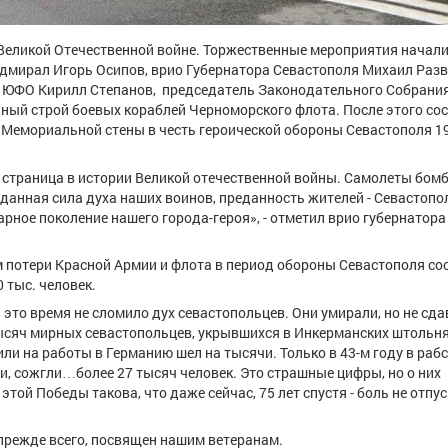
 Великой Отечественной войне. Торжественные мероприятия начали
мирал Игорь Осипов, врио Губернатора Севастополя Михаил Раз
в ЮФО Кирилл Степанов, председатель Законодательного Собрани
ный строй боевых кораблей Черноморского флота. После этого со
у Мемориальной стены в честь героической обороны Севастополя 1
я страница в истории Великой отечественной войны. Самолеты бом
анная сила духа наших воинов, преданность жителей - Севастопо
рное поколение нашего города-героя», - отметил врио губернатора
 потери Красной Армии и флота в период обороны Севастополя со
0 тыс. человек.
 это время не сломило дух севастопольцев. Они умирали, но не сда
ысяч мирных севастопольцев, укрывшихся в Инкерманских штольня
ли на работы в Германию шел на тысячи. Только в 43-м году в раб
ли, сожгли…более 27 тысяч человек. Это страшные цифры, но о них
той Победы такова, что даже сейчас, 75 лет спустя - боль не отпус
 прежде всего, посвящен нашим ветеранам.