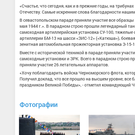
«Счастье, что сегодня, как и в прежние годы, на трибуна
Отечеству. Самые искренние слова благодарности нашим
В севастопольском параде приняли участие все образцы
мая 1944 г.». В парадном строю прошли легендарный танк
самоходная артиллерийская установка СУ-100, тяжелые 
артиллерии БМ-13 на шасси «ЗИС-12» («Катюша»), боева
зенитная автомобильная прожекторная установка З-15-1
Вместе с исторической техникой в параде приняли участи
самоходные установки и ЗРК. Всего в парадном строю пр
приняли участие 26 летательных аппаратов.
«Хочу поблагодарить войска Черноморского флота, котор
Получил доклад, что все прошло на высшем уровне, все 
праздником Великой Победы», - отметил командующий Ч
Фотографии