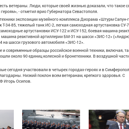
х есть ветераны. Люди, которые своей жизнью доказали, что такое 
 героям», - отметил врио Губернатора Севастополя.
 техники экспозиции музейного комплекса Диорама «Штурм Сапун-
 Т-34-85, тяжелый танк ИС-2, легкая самоходная артустановка СУ-7
самоходные артустановки ИСУ-122 и ИСУ-152, боевая машина реак
я машина реактивной артиллерии БМ-31 на шасси «ЗИС-12» («Андрю
4 на шасси грузового автомобиля «ЗИС-12».
е и современные образцы российское военной техники, включая, та
ошли около 90 единиц колесной и бронетехники. В воздушной част
ые сегодня участвовали в четырех городах-героях и в Симферопол
благодарны. Низкий поклон всем ветеранам, крепкого здоровья. С
Ф Игорь Осипов.