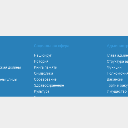
Социальная сфера
Админист
Наш округ
Глава адми
История
Структура 
ская долины
Книга памяти
Функции
Символика
Полномочи
аны улицы
Образование
Вакансии
Здравоохранение
Торги и зак
Культура
Имущество
Спорт
Места и маршруты
Волонтерство
Инвестиционная привлекательность
Кадастровая карта
Безопасность