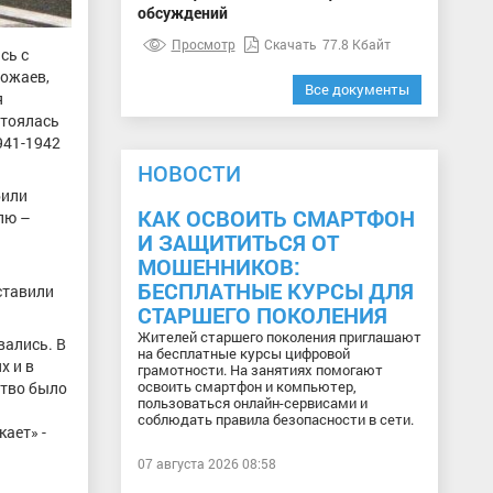
обсуждений
Просмотр
Скачать
77.8 Кбайт
сь с
вожаев,
Все документы
я
стоялась
941-1942
НОВОСТИ
били
КАК ОСВОИТЬ СМАРТФОН
лю –
И ЗАЩИТИТЬСЯ ОТ
МОШЕННИКОВ:
БЕСПЛАТНЫЕ КУРСЫ ДЛЯ
ставили
СТАРШЕГО ПОКОЛЕНИЯ
Жителей старшего поколения приглашают
вались. В
на бесплатные курсы цифровой
х и в
грамотности. На занятиях помогают
освоить смартфон и компьютер,
ство было
пользоваться онлайн-сервисами и
соблюдать правила безопасности в сети.
кает» -
07 августа 2026 08:58