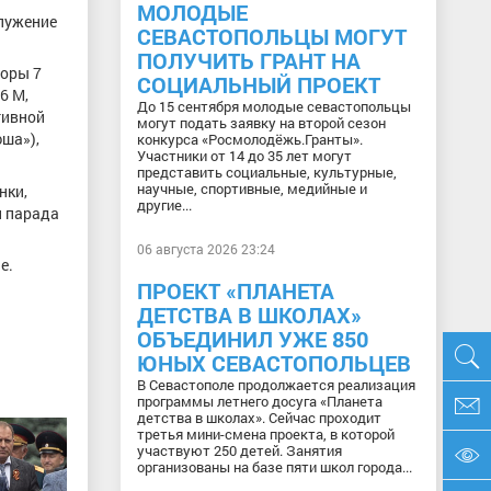
МОЛОДЫЕ
служение
СЕВАСТОПОЛЬЦЫ МОГУТ
ПОЛУЧИТЬ ГРАНТ НА
горы 7
СОЦИАЛЬНЫЙ ПРОЕКТ
6 М,
До 15 сентября молодые севастопольцы
тивной
могут подать заявку на второй сезон
ша»),
конкурса «Росмолодёжь.Гранты».
Участники от 14 до 35 лет могут
представить социальные, культурные,
научные, спортивные, медийные и
нки,
другие...
и парада
06 августа 2026 23:24
е.
ПРОЕКТ «ПЛАНЕТА
ДЕТСТВА В ШКОЛАХ»
ОБЪЕДИНИЛ УЖЕ 850
ЮНЫХ СЕВАСТОПОЛЬЦЕВ
В Севастополе продолжается реализация
программы летнего досуга «Планета
детства в школах». Сейчас проходит
третья мини-смена проекта, в которой
участвуют 250 детей. Занятия
организованы на базе пяти школ города...