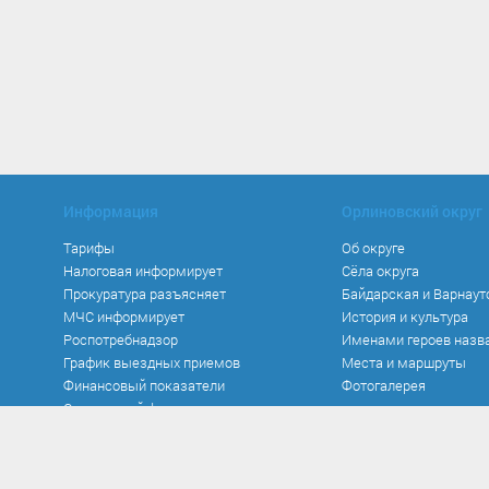
Информация
Орлиновский округ
Тарифы
Об округе
Налоговая информирует
Сёла округа
Прокуратура разъясняет
Байдарская и Варнаут
МЧС информирует
История и культура
Роспотребнадзор
Именами героев назв
График выездных приемов
Места и маршруты
Финансовый показатели
Фотогалерея
Социальный фонд