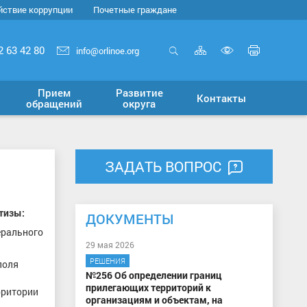
йствие коррупции
Почетные граждане
Карта
Печать
2 63 42 80
info@orlinoe.org
сайта
страни
Открыть
Включит
поиск
версию
Прием
Развитие
Контакты
для
обращений
округа
слабовид
ЗАДАТЬ ВОПРОС
тизы:
ДОКУМЕНТЫ
ерального
29 мая 2026
РЕШЕНИЯ
поля
№256 Об определении границ
прилегающих территорий к
рритории
организациям и объектам, на