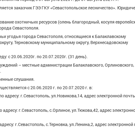
яется заказчик ГЭЭ ГКУ «Севастопольское лесничество». Юридич
вание охотничьих ресурсов (олень благородный, косуля европейс
города Севастополя.
ьи угодья города Севастополя, относящиеся к Балаклавскому
кругу, Терновскому муниципальному округу, Верхнесадовскому
 с 20.06.2020г. по 20.07.2020г. (31 день).
суждений – местные администрации Балаклавского, Орлиновского,
.
венные слушания.
ствляется с 20.06.2020 г. по 20.07.2020 г. в:
о адресу: г.Севастополь, ул.Новикова,14, адрес электронной почты
адресу: г.Севастополь, с.Орлиное, ул.Тюкова,42, адрес электронн
дресу: г.Севастополь, с.Терновка, ул.Ленина,2, адрес электронной