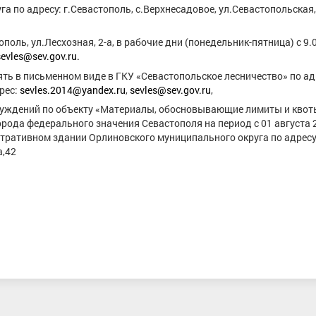
 по адресу: г.Севастополь, с.Верхнесадовое, ул.Севастопольская,
поль, ул.Лесхозная, 2-а, в рабочие дни (понедельник-пятница) с 9.
sevles@sev.gov.ru.
ть в письменном виде в ГКУ «Севастопольское лесничество» по ад
дрес:
sevles.2014@yandex.ru
,
sevles@sev.gov.ru
,
суждений по объекту «Материалы, обосновывающие лимиты и кво
орода федерального значения Севастополя на период с 01 августа 
истративном здании Орлиновского муниципального округа по адресу
а,42