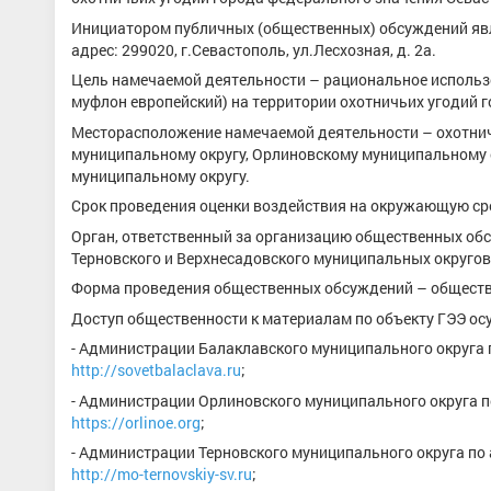
Инициатором публичных (общественных) обсуждений явл
адрес: 299020, г.Севастополь, ул.Лесхозная, д. 2а.
Цель намечаемой деятельности – рациональное использо
муфлон европейский) на территории охотничьих угодий 
Месторасположение намечаемой деятельности – охотнич
муниципальному округу, Орлиновскому муниципальному о
муниципальному округу.
Срок проведения оценки воздействия на окружающую среду:
Орган, ответственный за организацию общественных об
Терновского и Верхнесадовского муниципальных округов
Форма проведения общественных обсуждений – общест
Доступ общественности к материалам по объекту ГЭЭ осуще
- Администрации Балаклавского муниципального округа п
http://sovetbalaclava.ru
;
- Администрации Орлиновского муниципального округа по 
https://orlinoe.org
;
- Администрации Терновского муниципального округа по а
http://mo-ternovskiy-sv.ru
;