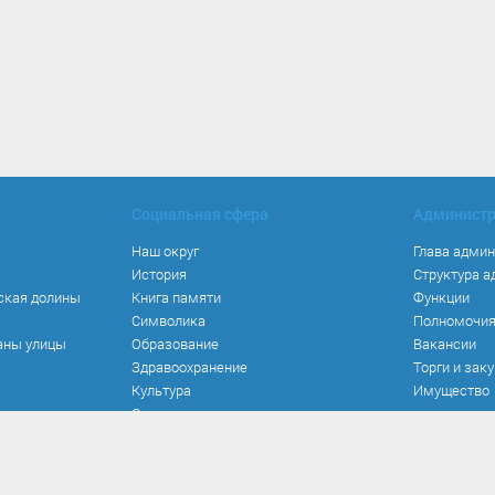
Социальная сфера
Админист
Наш округ
Глава адми
История
Структура 
ская долины
Книга памяти
Функции
Символика
Полномочи
аны улицы
Образование
Вакансии
Здравоохранение
Торги и зак
Культура
Имущество
Спорт
Места и маршруты
Волонтерство
Инвестиционная привлекательность