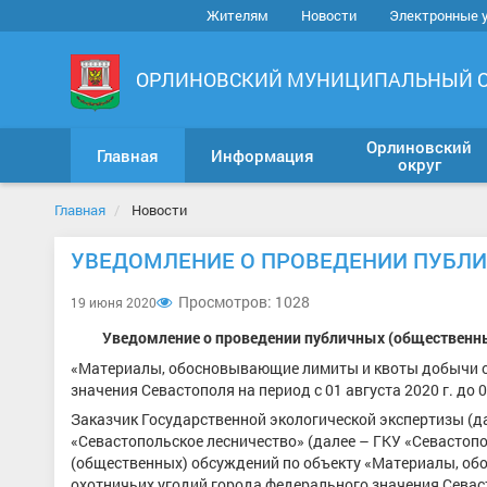
Жителям
Новости
Электронные 
ОРЛИНОВСКИЙ МУНИЦИПАЛЬНЫЙ 
Орлиновский
Главная
Информация
округ
Главная
Новости
УВЕДОМЛЕНИЕ О ПРОВЕДЕНИИ ПУБЛ
Просмотров: 1028
19 июня 2020
Уведомление
o проведении публичных (общественны
«Материалы, обосновывающие лимиты и квоты добычи ох
значения Севастополя на период с 01 августа 2020 г. до 0
Заказчик Государственной экологической экспертизы (д
«Севастопольское лесничество» (далее – ГКУ «Севастоп
(общественных) обсуждений по объекту «Материалы, об
охотничьих угодий города федерального значения Севастоп