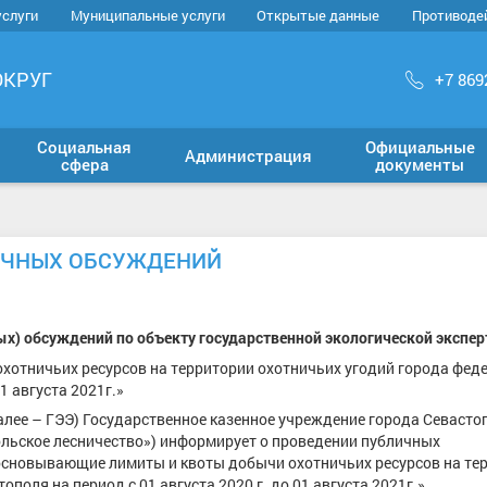
услуги
Муниципальные услуги
Открытые данные
Противоде
ОКРУГ
+7 869
Социальная
Официальные
Администрация
сфера
документы
ИЧНЫХ ОБСУЖДЕНИЙ
х) обсуждений по объекту государственной экологической экспер
отничьих ресурсов на территории охотничьих угодий города фед
1 августа 2021г.»
алее – ГЭЭ) Государственное казенное учреждение города Севасто
ольское лесничество») информирует о проведении публичных
основывающие лимиты и квоты добычи охотничьих ресурсов на те
оля на период с 01 августа 2020 г. до 01 августа 2021г.».