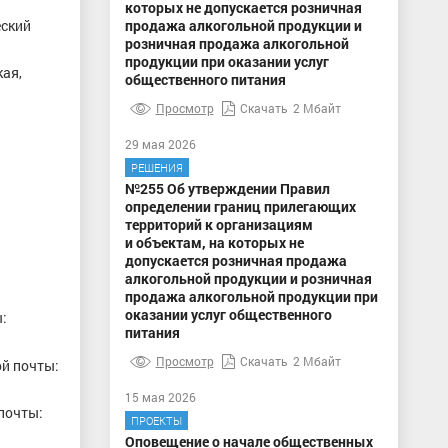
которых не допускается розничная
еский
продажа алкогольной продукции и
розничная продажа алкогольной
продукции при оказании услуг
кая,
общественного питания
Просмотр
Скачать
2 Мбайт
29 мая 2026
РЕШЕНИЯ
№255 Об утверждении Правил
определении границ прилегающих
территорий к организациям
и объектам, на которых не
допускается розничная продажа
алкогольной продукции и розничная
продажа алкогольной продукции при
оказании услуг общественного
:
питания
Просмотр
Скачать
2 Мбайт
ой почты:
15 мая 2026
 почты:
ПРОЕКТЫ
Оповещение о начале общественных