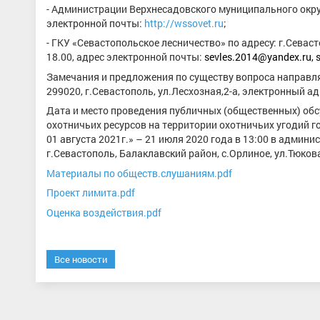
- Администрации Верхнесадовского муниципального округа
электронной почты:
http://wssovet.ru
;
- ГКУ «Севастопольское лесничество» по адресу: г.Севасто
18.00, адрес электронной почты:
sevles.2014@yandex.ru,
Замечания и предложения по существу вопроса направля
299020, г.Севастополь, ул.Лесхозная,2-а, электронный а
Дата и место проведения публичных (общественных) об
охотничьих ресурсов на территории охотничьих угодий г
01 августа 2021г.» – 21 июля 2020 года в 13:00 в админ
г.Севастополь, Балаклавский район, с.Орлиное, ул.Тюков
Материалы по обществ.слушаниям.pdf
Проект лимита.pdf
Оценка воздействия.pdf
Все новости