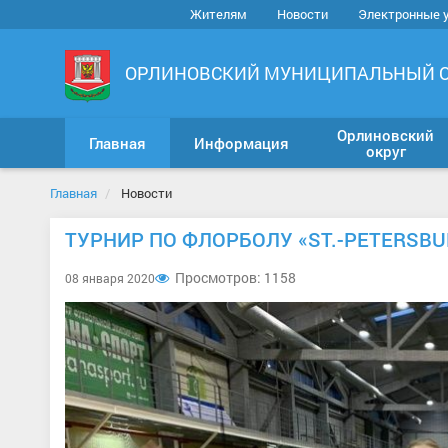
Жителям
Новости
Электронные 
ОРЛИНОВСКИЙ МУНИЦИПАЛЬНЫЙ 
Орлиновский
Главная
Информация
округ
Главная
Новости
ТУРНИР ПО ФЛОРБОЛУ «ST.-PETERSBU
Просмотров: 1158
08 января 2020