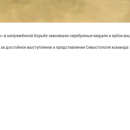
p» в напряжённой борьбе завоевали серебряные медали и кубок виц
 за достойное выступление и представление Севастополя команда