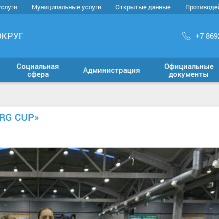
услуги
Муниципальные услуги
Открытые данные
Противоде
ОКРУГ
+7 869
Социальная
Официальные
Администрация
сфера
документы
RG CUP»