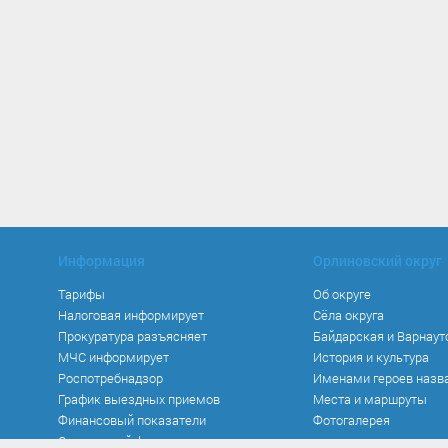
Информация
Орлиновский округ
Тарифы
Об округе
Налоговая информирует
Сёла округа
Прокуратура разъясняет
Байдарская и Варнаут
МЧС информирует
История и культура
Роспотребнадзор
Именами героев назв
График выездных приемов
Места и маршруты
Финансовый показатели
Фотогалерея
Социальный фонд