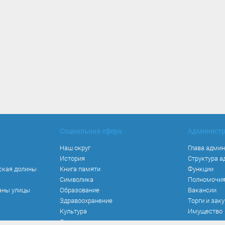
Социальная сфера
Админист
Наш округ
Глава адми
История
Структура 
ская долины
Книга памяти
Функции
Символика
Полномочи
аны улицы
Образование
Вакансии
Здравоохранение
Торги и зак
Культура
Имущество
Спорт